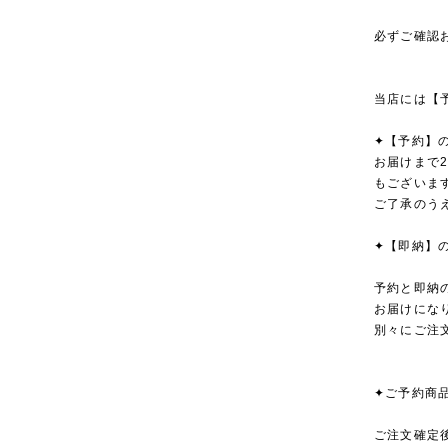
必ずご確認
当店には【
✦【予約】
お届けまで
もございま
ご了承のう
✦【即納】
予約と即納
お届けにな
別々にご注
✦ご予約商
ご注文確定