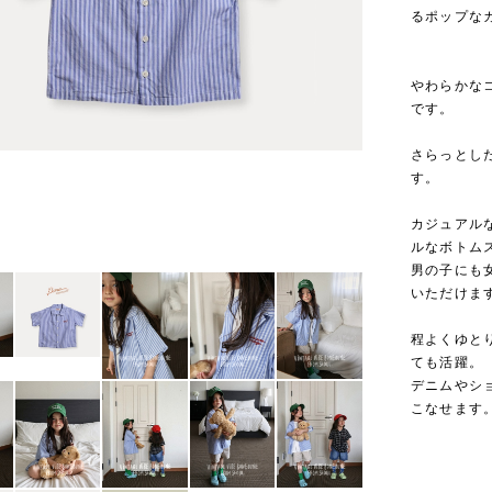
るポップなカ
やわらかな
です。
さらっとし
す。
カジュアル
ルなボトム
男の子にも
いただけま
程よくゆと
ても活躍。
デニムやシ
こなせます