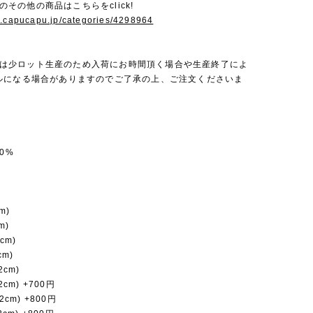
neのその他の商品はこちらをclick!
w.capucapu.jp/categories/4298964
uneは少ロット生産のため入荷にお時間頂く場合や生産終了によ
ルになる場合がありますのでご了承の上、ご注文くださいま
0%
m)
m)
cm)
cm)
2cm)
2cm) +700円
2cm) +800円