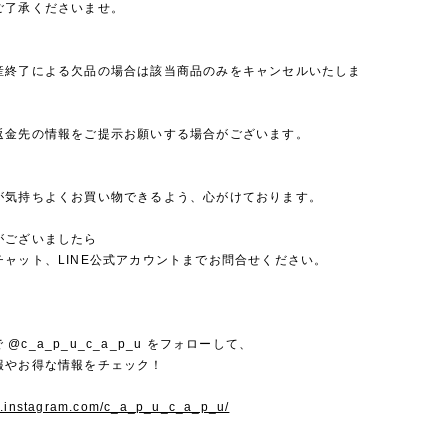
ご了承くださいませ。
産終了による欠品の場合は該当商品のみをキャンセルいたしま
返金先の情報をご提示お願いする場合がございます。
が気持ちよくお買い物できるよう、心がけております。
がございましたら
チャット、LINE公式アカウントまでお問合せください。
mで @c_a_p_u_c_a_p_u をフォローして、
報やお得な情報をチェック！
w.instagram.com/c_a_p_u_c_a_p_u/