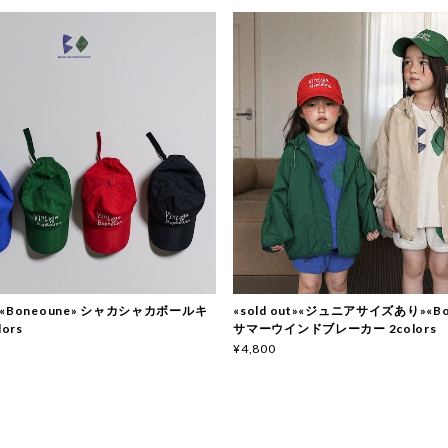
ut»«Boneoune» シャカシャカボールキ
«sold out»«ジュニアサイズあり»«Bo
ors
サマーウインドブレーカー 2colors
¥4,800