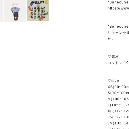
*Boneou
https://ww
*Boneo
りキャンセ
せ。
▽素材
コットン 10
▽size
XS(80~90c
S(90~100c
M(100~105
L(105~112
XL(112~12
JS(122~13
JM(132~14