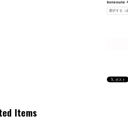
boneoun
ted Items