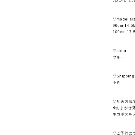
JL(142~15
▽model si
96cm 14.
109cm 17
▽color
ブルー
▽Shipping
予約
▽配送方法/
✤おまかせ発
ネコポスを
▽ご予約に