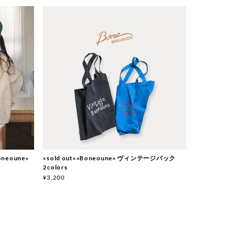
neoune»
«sold out»«Boneoune» ヴィンテージバック
2colors
¥3,200