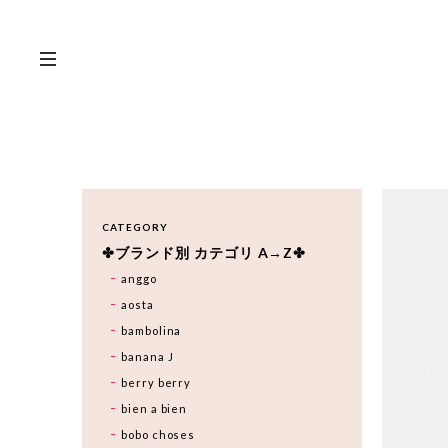
CATEGORY
✤ブランド別 カテゴリ A→Z✤
anggo
aosta
bambolina
banana J
berry berry
bien a bien
bobo choses