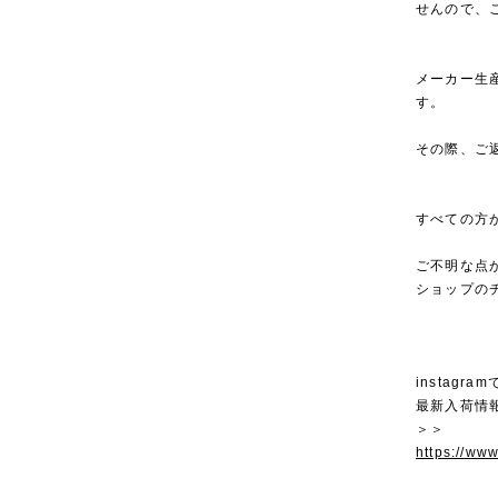
せんので、
メーカー生
す。
その際、ご
すべての方
ご不明な点
ショップの
instagra
最新入荷情
＞＞
https://ww