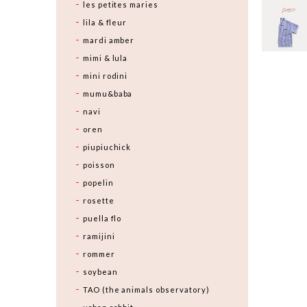
les petites maries
lila & fleur
mardi amber
mimi & lula
mini rodini
mumu&baba
navi
oren
piupiuchick
poisson
popelin
rosette
puella flo
ramijini
rommer
soybean
TAO (the animals observatory)