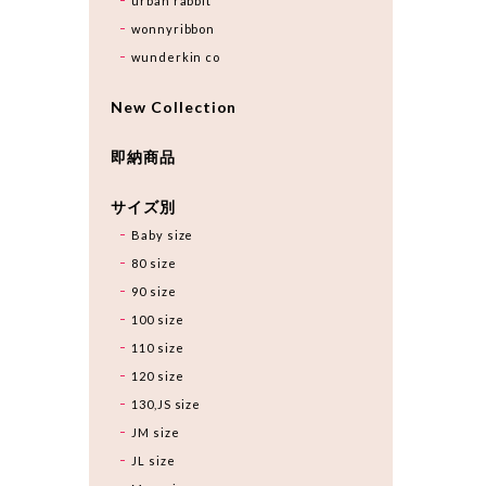
urban rabbit
wonnyribbon
wunderkin co
New Collection
即納商品
サイズ別
Baby size
80 size
90 size
100 size
110 size
120 size
130,JS size
JM size
JL size