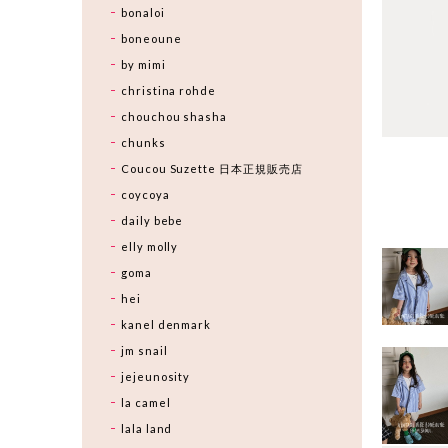
bonaloi
boneoune
by mimi
christina rohde
chouchou shasha
chunks
Coucou Suzette 日本正規販売店
coycoya
daily bebe
elly molly
goma
hei
kanel denmark
jm snail
jejeunosity
la camel
lala land