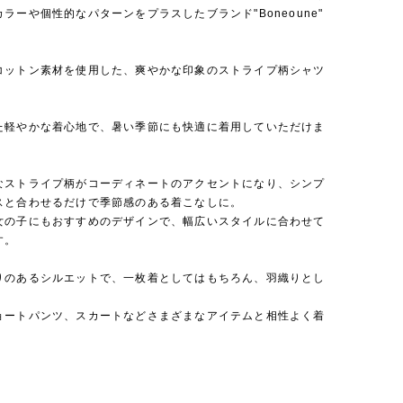
ラーや個性的なパターンをプラスしたブランド"Boneoune"
コットン素材を使用した、爽やかな印象のストライプ柄シャツ
た軽やかな着心地で、暑い季節にも快適に着用していただけま
なストライプ柄がコーディネートのアクセントになり、シンプ
スと合わせるだけで季節感のある着こなしに。
女の子にもおすすめのデザインで、幅広いスタイルに合わせて
す。
りのあるシルエットで、一枚着としてはもちろん、羽織りとし
ョートパンツ、スカートなどさまざまなアイテムと相性よく着
。