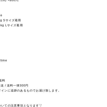
2cm) +800円
ze
5kg Sサイズ着用
.5kg Lサイズ着用
 time
送料
送 / 送料一律300円
メインに追跡のあるものでお届け致します。
ついての注意事項となります▽