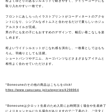
程よくゆとりのあるシルエットで動きやすく、デイリーコーデにも
取り入れやすい一枚です。
フロントにあしらったイラストプリントがコーディネートのアクセ
ントになり、シンプルなボトムスと合わせるだけで夏らしいカジュ
アルスタイルが完成。
男の子にも女の子にもおすすめのデザインで、幅広い着こなしを楽
しめます。
程よいワイドシルエットがこなれ感を演出し、一枚着としてはもち
ろん、羽織りとしても活躍。
ショートパンツやデニム、カーゴパンツなどさまざまなアイテムと
相性よく合わせていただけます。
*Boneouneのその他の商品はこちらをclick!
https://www.capucapu.jp/categories/4298964
*Boneouneは少ロット生産のため入荷にお時間頂く場合や生産終了
によりキャンセルになる場合がありますのでご了承の上、ご注文く