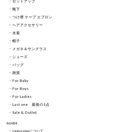
セットアップ
靴下
つけ襟 ケープ エプロン
ヘアアクセサリー
水着
帽子
メガネ＆サングラス
シューズ
バッグ
雑貨
For Baby
For Boys
For Ladies
Last one 最後の1点
Sale & Outlet
GUIDE
capucapuについて