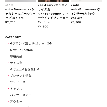
«sold
«sold out»«ジュニア
«sold
out»«Boneoune» シ
サイズあ
out»«Boneoune» ヴ
ャカシャカボールキャ
り»«Boneoune» サマ
ィンテージバック
ップ 4colors
ーウインドブレーカー
2colors
2colors
¥2,700
¥3,200
¥4,800
CATEGORY
✤ブランド別 カテゴリ A→Z✤
New Collection
即納商品
サイズ別
✤七五三✤お誕生日✤
プレゼント特集
ワンピース
トップス
パンツ・スカート
アウター