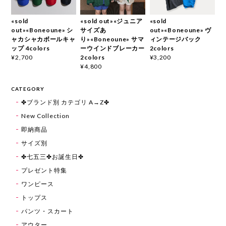
«sold
«sold out»«ジュニア
«sold
out»«Boneoune» シ
サイズあ
out»«Boneoune» ヴ
ャカシャカボールキャ
り»«Boneoune» サマ
ィンテージバック
ップ 4colors
ーウインドブレーカー
2colors
2colors
¥2,700
¥3,200
¥4,800
CATEGORY
✤ブランド別 カテゴリ A→Z✤
New Collection
即納商品
サイズ別
✤七五三✤お誕生日✤
プレゼント特集
ワンピース
トップス
パンツ・スカート
アウター