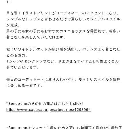
す。
目を引くイラストプリントがコーディネートのアクセントになり、
シンプルなトップスと合わせるだけで夏らしいカジュアルスタイル
が完成。
男の子にも女の子にもおすすめのユニセックスな雰囲気で、幅広い
着こなしを楽しんでいただけます。
程よいワイドシルエットが抜け感を演出し、バランスよく着こなせ
るのも魅力。
Tシャツやタンクトップなど、さまざまなアイテムと相性よく合わ
せていただけます。
毎日のコーディネートに取り入れやすく、夏らしいスタイルを気軽
に楽しめる一着です。
*Boneouneのその他の商品はこちらをclick!
https://www.capucapu.jp/categories/4298964
*Boneouneは少ロット生産のため入荷にお時間頂く場合や生産終了