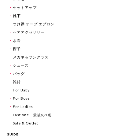
セットアップ
靴下
つけ襟 ケープ エプロン
ヘアアクセサリー
水着
帽子
メガネ＆サングラス
シューズ
バッグ
雑貨
For Baby
For Boys
For Ladies
Last one 最後の1点
Sale & Outlet
GUIDE