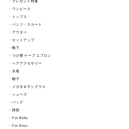
プレゼント特集
ワンピース
トップス
パンツ・スカート
アウター
セットアップ
靴下
つけ襟 ケープ エプロン
ヘアアクセサリー
水着
帽子
メガネ＆サングラス
シューズ
バッグ
雑貨
For Baby
For Boys