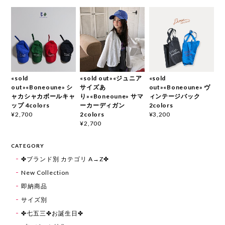
«sold
«sold out»«ジュニア
«sold
out»«Boneoune» シ
サイズあ
out»«Boneoune» ヴ
ャカシャカボールキャ
り»«Boneoune» サマ
ィンテージバック
ップ 4colors
ーカーディガン
2colors
2colors
¥2,700
¥3,200
¥2,700
CATEGORY
✤ブランド別 カテゴリ A→Z✤
New Collection
即納商品
サイズ別
✤七五三✤お誕生日✤