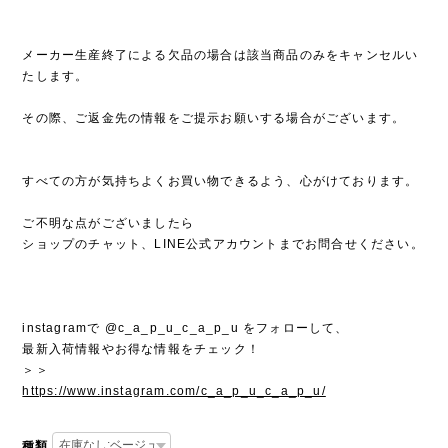
メーカー生産終了による欠品の場合は該当商品のみをキャンセルい
たします。
その際、ご返金先の情報をご提示お願いする場合がございます。
すべての方が気持ちよくお買い物できるよう、心がけております。
ご不明な点がございましたら
ショップのチャット、LINE公式アカウントまでお問合せください。
instagramで @c_a_p_u_c_a_p_u をフォローして、
最新入荷情報やお得な情報をチェック！
＞＞
https://www.instagram.com/c_a_p_u_c_a_p_u/
種類