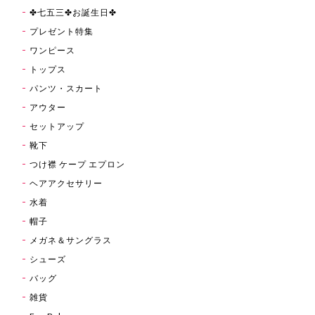
✤七五三✤お誕生日✤
プレゼント特集
ワンピース
トップス
パンツ・スカート
アウター
セットアップ
靴下
つけ襟 ケープ エプロン
ヘアアクセサリー
水着
帽子
メガネ＆サングラス
シューズ
バッグ
雑貨