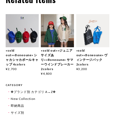
«sold
«sold out»«ジュニア
«sold
out»«Boneoune» シ
サイズあ
out»«Boneoune» ヴ
ャカシャカボールキャ
り»«Boneoune» サマ
ィンテージバック
ップ 4colors
ーウインドブレーカー
2colors
2colors
¥2,700
¥3,200
¥4,800
CATEGORY
✤ブランド別 カテゴリ A→Z✤
New Collection
即納商品
サイズ別