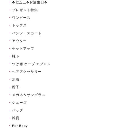
✤七五三✤お誕生日✤
プレゼント特集
ワンピース
トップス
パンツ・スカート
アウター
セットアップ
靴下
つけ襟 ケープ エプロン
ヘアアクセサリー
水着
帽子
メガネ＆サングラス
シューズ
バッグ
雑貨
For Baby