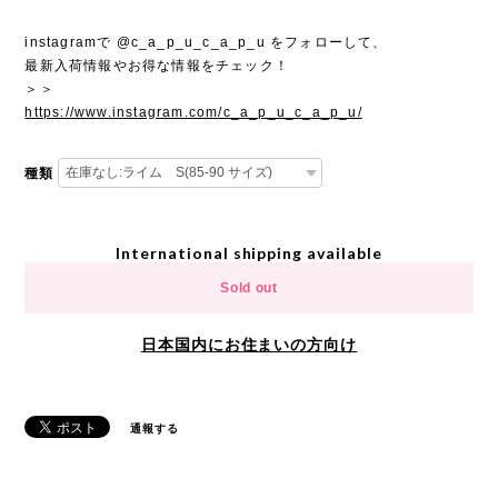
instagramで @c_a_p_u_c_a_p_u をフォローして、
最新入荷情報やお得な情報をチェック！
＞＞
https://www.instagram.com/c_a_p_u_c_a_p_u/
種類
International shipping available
Sold out
日本国内にお住まいの方向け
通報する