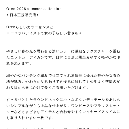
Oren 2026 summer collection
✦日本正規販売店✦
Orenらしいカラーセンスと
ヨーロッパテイストで女の子らしい甘さを＋
やさしい春の光を思わせる淡いカラーに繊細なテクスチャーを重ね
たニットカーディガンです。日常に自然と馴染みやすく軽やかな印
象を添えます。
細やかなパンチング編みで仕立てられ通気性に優れた軽やかな着心
地が魅力。やわらかな肌触りで直接肌に触れても心地よく季節の変
わり目から春にかけて長くご着用いただけます。
すっきりとしたラウンドネックに小さなボタンディテールをあしら
いシンプルながらも上品な仕上がり。ワンピースやブラウスカット
ソーなどさまざまなアイテムと合わせやすくレイヤードスタイルに
も取り入れやすい一枚です。