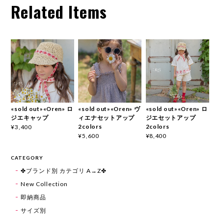
Related Items
«sold out»«Oren» ロ
«sold out»«Oren» ヴ
«sold out»«Oren» ロ
ジエキャップ
ィエナセットアップ
ジエセットアップ
2colors
2colors
¥3,400
¥5,600
¥8,400
CATEGORY
✤ブランド別 カテゴリ A→Z✤
New Collection
即納商品
サイズ別