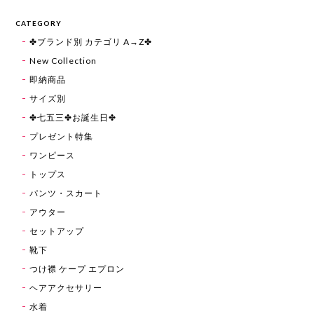
CATEGORY
✤ブランド別 カテゴリ A→Z✤
New Collection
即納商品
サイズ別
✤七五三✤お誕生日✤
プレゼント特集
ワンピース
トップス
パンツ・スカート
アウター
セットアップ
靴下
つけ襟 ケープ エプロン
ヘアアクセサリー
水着