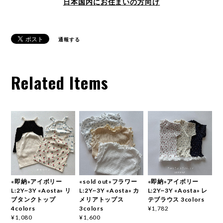
日本国内にお住まいの方向け
通報する
Related Items
«即納»アイボリー
«sold out»フラワー
«即納»アイボリー
L:2Y~3Y «Aosta» リ
L:2Y~3Y «Aosta» カ
L:2Y~3Y «Aosta» レ
ブタンクトップ
メリアトップス
テブラウス 3colors
4colors
3colors
¥1,782
¥1,080
¥1,600