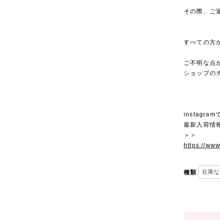
その際、ご
すべての方
ご不明な点
ショップの
instagra
最新入荷情
＞＞
https://ww
種類