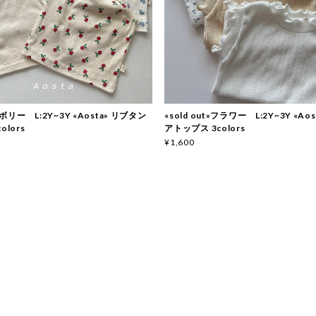
リー L:2Y~3Y «Aosta» リブタン
«sold out»フラワー L:2Y~3Y «Ao
olors
アトップス 3colors
¥1,600