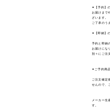
✦【予約】
お届けまで
ざいます。
ご了承のう
✦【即納】
予約と即納
お届けにな
別々にご注
✦ご予約商
ご注文確定
せんので、
メーカー生
す。