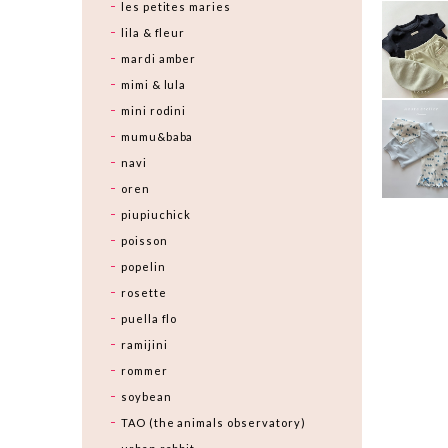
les petites maries
lila & fleur
mardi amber
mimi & lula
mini rodini
mumu&baba
navi
oren
piupiuchick
poisson
popelin
rosette
puella flo
ramijini
rommer
soybean
TAO (the animals observatory)