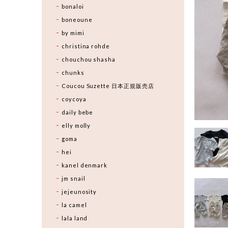
bonaloi
boneoune
by mimi
christina rohde
chouchou shasha
chunks
Coucou Suzette 日本正規販売店
coycoya
daily bebe
elly molly
goma
hei
kanel denmark
jm snail
jejeunosity
la camel
lala land