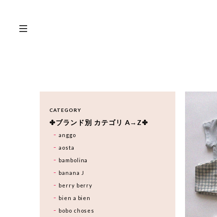
CATEGORY
✤ブランド別 カテゴリ A→Z✤
anggo
aosta
bambolina
banana J
berry berry
bien a bien
bobo choses