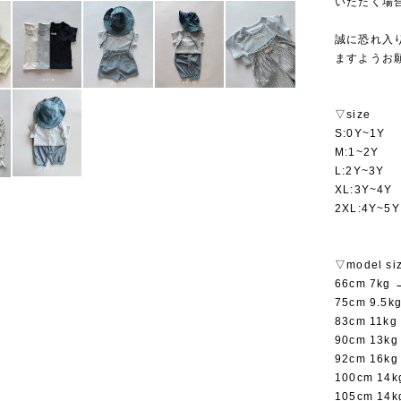
いただく場
誠に恐れ入
ますようお
▽size
S:0Y~1Y
M:1~2Y
L:2Y~3Y
XL:3Y~4Y
2XL:4Y~5Y
▽model si
66cm 7kg
75cm 9.5
83cm 11k
90cm 13k
92cm 16k
100cm 14
105cm 14