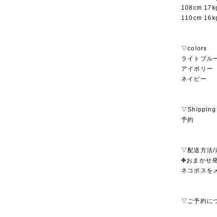
108cm 17
110cm 16
▽colors
ライトブル
アイボリー
ネイビー
▽Shipping
予約
▽配送方法/
✤おまかせ発
ネコポスを
▽ご予約に