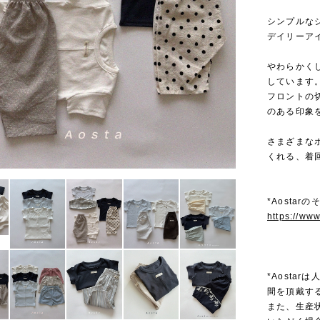
シンプルな
デイリーア
やわらかく
しています
フロントの
のある印象
さまざまな
くれる、着
*Aostar
https://ww
*Aosta
間を頂戴す
また、生産