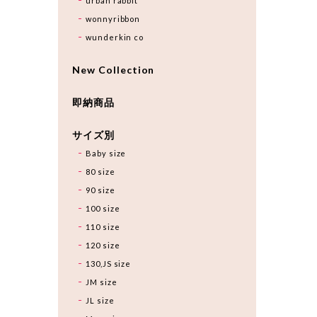
urban rabbit
wonnyribbon
wunderkin co
New Collection
即納商品
サイズ別
Baby size
80 size
90 size
100 size
110 size
120 size
130,JS size
JM size
JL size