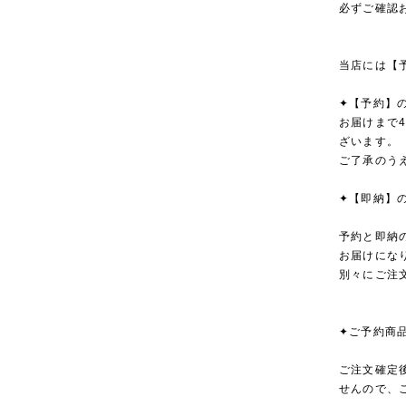
必ずご確認
当店には【
✦【予約】
お届けまで
ざいます。
ご了承のう
✦【即納】
予約と即納
お届けにな
別々にご注
✦ご予約商
ご注文確定
せんので、