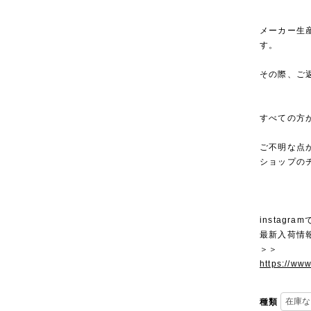
メーカー生
す。
その際、ご
すべての方
ご不明な点
ショップの
instagra
最新入荷情
＞＞
https://ww
種類