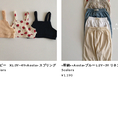
ー XL:3Y~4Y«Aosta» スプリング
«即納»«Aosta»ブルー L:2Y~3Y 
ors
5colors
¥1,190