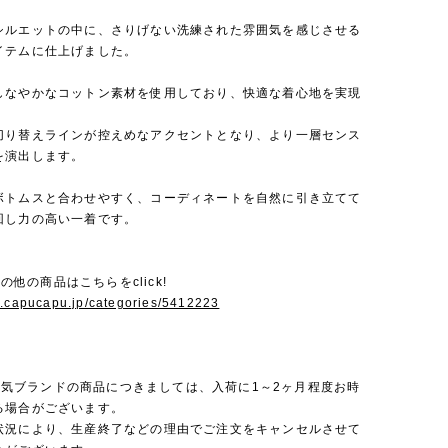
シルエットの中に、さりげない洗練された雰囲気を感じさせる
イテムに仕上げました。
しなやかなコットン素材を使用しており、快適な着心地を実現
。
切り替えラインが控えめなアクセントとなり、より一層センス
を演出します。
ボトムスと合わせやすく、コーディネートを自然に引き立てて
回し力の高い一着です。
のその他の商品はこちらをclick!
w.capucapu.jp/categories/5412223
rは人気ブランドの商品につきましては、入荷に1～2ヶ月程度お時
る場合がございます。
状況により、生産終了などの理由でご注文をキャンセルさせて