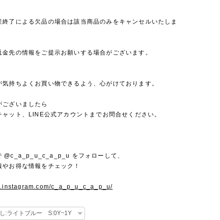
産終了による欠品の場合は該当商品のみをキャンセルいたしま
返金先の情報をご提示お願いする場合がございます。
が気持ちよくお買い物できるよう、心がけております。
がございましたら
チャット、LINE公式アカウントまでお問合せください。
mで @c_a_p_u_c_a_p_u をフォローして、
報やお得な情報をチェック！
w.instagram.com/c_a_p_u_c_a_p_u/