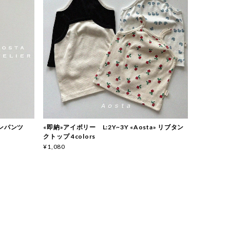
リネンパンツ
«即納»アイボリー L:2Y~3Y «Aosta» リブタン
クトップ 4colors
¥1,080