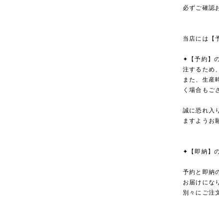
必ずご確認
当店には【
✦【予約】
注するため
また、生産
く場合もご
誠に恐れ入
ますようお
✦【即納】
予約と即納
お届けにな
別々にご注