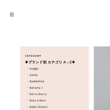
CATEGORY
✤ブランド別 カテゴリ A→Z✤
anggo
aosta
bambolina
banana J
berry berry
bien a bien
bobo choses