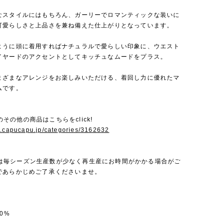
なスタイルにはもちろん、ガーリーでロマンティックな装いに
可愛らしさと上品さを兼ね備えた仕上がりとなっています。
ように頭に着用すればナチュラルで愛らしい印象に、ウエスト
イヤードのアクセントとしてキッチュなムードをプラス。
まざまなアレンジをお楽しみいただける、着回し力に優れたマ
ムです。
 Jのその他の商品はこちらをclick!
w.capucapu.jp/categories/3162632
a Jは毎シーズン生産数が少なく再生産にお時間がかかる場合がご
であらかじめご了承くださいませ。
0%