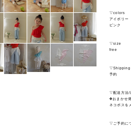
▽colors
アイボリー
ピンク
▽size
free
▽Shipping
予約
▽配送方法/
✤おまかせ発
ネコポスを
▽ご予約に