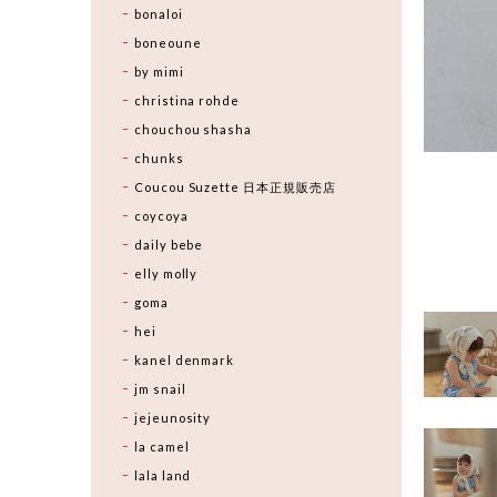
bonaloi
boneoune
by mimi
christina rohde
chouchou shasha
chunks
Coucou Suzette 日本正規販売店
coycoya
daily bebe
elly molly
goma
hei
kanel denmark
jm snail
jejeunosity
la camel
lala land