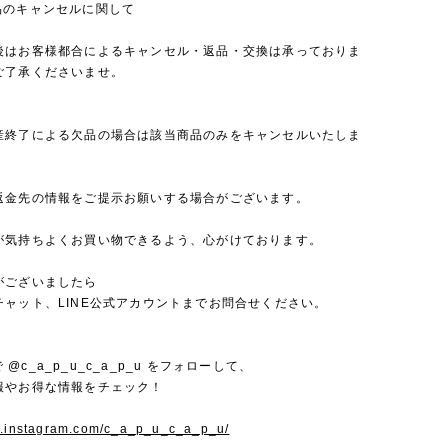
品のキャンセルに関して
後はお客様都合によるキャンセル・返品・交換は承っておりま
ご了承くださいませ。
産終了による欠品の場合は該当商品のみをキャンセルいたしま
返金先の情報をご提示お願いする場合がございます。
が気持ちよくお買い物できるよう、心がけております。
がございましたら
チャット、LINE公式アカウントまでお問合せください。
mで @c_a_p_u_c_a_p_u をフォローして、
報やお得な情報をチェック！
w.instagram.com/c_a_p_u_c_a_p_u/