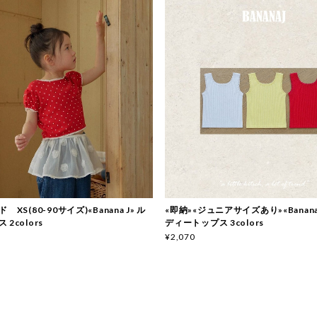
 XS(80-90サイズ)«Banana J» ル
«即納»«ジュニアサイズあり»«Banana
2colors
ディートップス 3colors
¥2,070