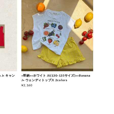
 J» キャン
«即納»«ホワイト JS(130-135サイズ)»«Banana
J» ウェンディトップス 2colors
¥2,160