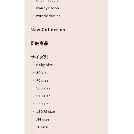
urban rabbit
wonnyribbon
wunderkin co
New Collection
即納商品
サイズ別
Baby size
80 size
90 size
100 size
110 size
120 size
130,JS size
JM size
JL size