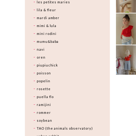
les petites maries
lila & fleur
mardi amber
mimi & lula
mini rodini
mumu&baba
navi
oren
piupiuchick
poisson
popelin
rosette
puella flo
ramijini
rommer
soybean
TAO (the animals observatory)