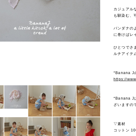
カジュアル
も馴染む、
バンダナの
に巻けばレ
ひとつでさ
ルチアイテ
*Banana
https://ww
*Banan
ざいますの
▽素材
コットン 10