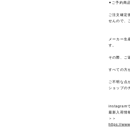
✦ご予約商
ご注文確定
せんので、
メーカー生
す。
その際、ご
すべての方
ご不明な点
ショップの
instagra
最新入荷情
＞＞
https://ww