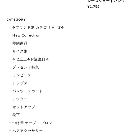
レースショートパンツ
¥1,782
CATEGORY
✤ブランド別 カテゴリ A→Z✤
New Collection
即納商品
サイズ別
✤七五三✤お誕生日✤
プレゼント特集
ワンピース
トップス
パンツ・スカート
アウター
セットアップ
靴下
つけ襟 ケープ エプロン
ヘアアクセサリー