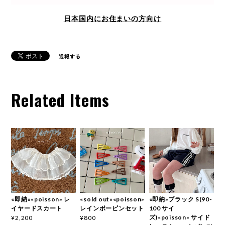
日本国内にお住まいの方向け
通報する
Related Items
«即納»«poisson» レ
«sold out»«poisson»
«即納»ブラック S(90-
イヤードスカート
レインボーピンセット
100 サイ
ズ)«poisson» サイド
¥2,200
¥800