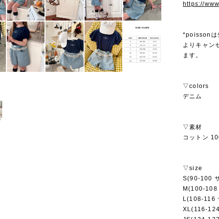
https://ww
*poiss
よりキャン
ます。
▽colors
デニム
▽素材
コットン 10
▽size
S(90-100
M(100-10
L(108-11
XL(116-12