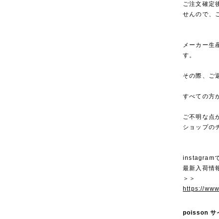
ご注文確定
せんので、
メーカー生
す。
その際、ご
すべての方
ご不明な点
ショップの
instagra
最新入荷情
＞＞
https://ww
poisson 