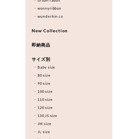
urban rabbit
wonnyribbon
wunderkin co
New Collection
即納商品
サイズ別
Baby size
80 size
90 size
100 size
110 size
120 size
130,JS size
JM size
JL size