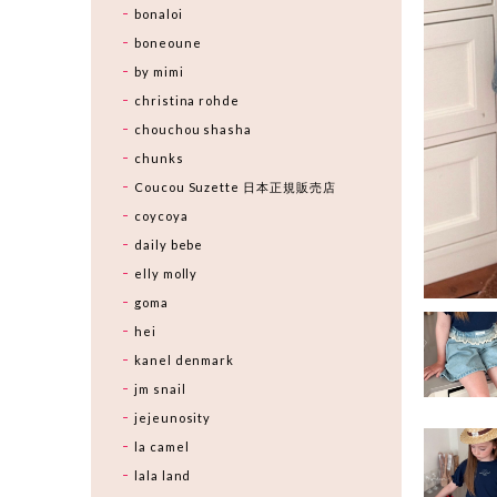
bonaloi
boneoune
by mimi
christina rohde
chouchou shasha
chunks
Coucou Suzette 日本正規販売店
coycoya
daily bebe
elly molly
goma
hei
kanel denmark
jm snail
jejeunosity
la camel
lala land