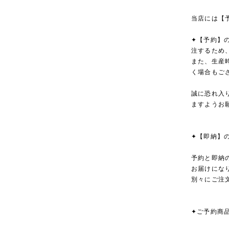
当店には【
✦【予約】
注するため
また、生産
く場合もご
誠に恐れ入
ますようお
✦【即納】
予約と即納
お届けにな
別々にご注
✦ご予約商