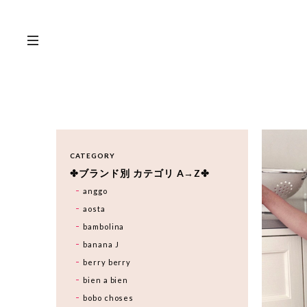
CATEGORY
✤ブランド別 カテゴリ A→Z✤
anggo
aosta
bambolina
banana J
berry berry
bien a bien
bobo choses