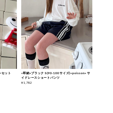
ーピンセット
«即納»ブラック S(90-100 サイズ)«poisson» サ
イドレースショートパンツ
¥1,782