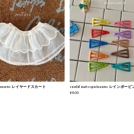
oisson» レイヤードスカート
«sold out»«poisson» レインボ
¥800