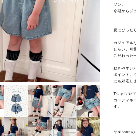
ソン。
今期からジ
夏にぴった
カジュアル
しらい、可
こだわった
動きやすい
ポイント。
にも対応し
Tシャツや
コーディネ
す。
*poisso