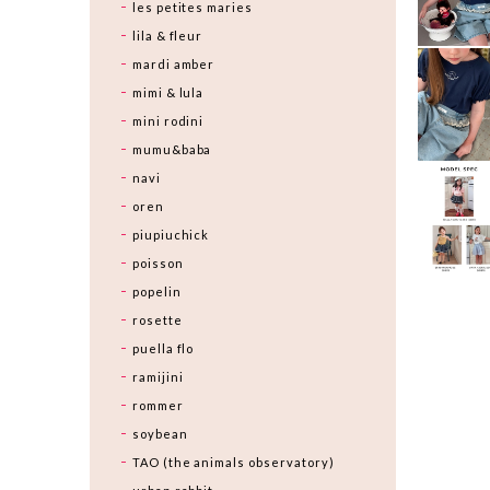
les petites maries
lila & fleur
mardi amber
mimi & lula
mini rodini
mumu&baba
navi
oren
piupiuchick
poisson
popelin
rosette
puella flo
ramijini
rommer
soybean
TAO (the animals observatory)