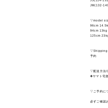
JS(124-1
JM(132-1
▽model si
96cm 14.
94cm 13
125cm 23
▽Shipping
予約
▽配送方法/
✤ヤマト宅急便
▽ご予約に
必ずご確認