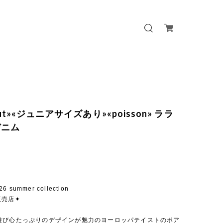
 out»«ジュニアサイズあり»«poisson» ララ
デニム
26 summer collection
販売店✦
遊び心たっぷりのデザインが魅力のヨーロッパテイストのポア