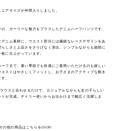
ュニアサイズが仲間入りしました。
りの、ガーリーな魅力をプラスしたデニムハーフパンツです。
なデニム素材に、ウエスト部分には繊細なレースデザインをあ
愛らしさと上品さをさりげなく演出。シンプルながらも細部に
一枚に仕上がっています。
ハーフ丈で、暑い季節でも快適にご着用いただけるのも嬉しい
ウエストはやさしくフィットし、お子さまのアクティブな動き
ます。
ブラウスと合わせるだけで、カジュアルながらも女の子らしい
ートが完成。デイリー使いからお出かけまで幅広く活躍しま
nのその他の商品はこちらをclick!