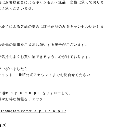
後はお客様都合によるキャンセル・返品・交換は承っておりま
ご了承くださいませ。
産終了による欠品の場合は該当商品のみをキャンセルいたしま
返金先の情報をご提示お願いする場合がございます。
が気持ちよくお買い物できるよう、心がけております。
がございましたら
チャット、LINE公式アカウントまでお問合せください。
mで @c_a_p_u_c_a_p_u をフォローして、
報やお得な情報をチェック！
w.instagram.com/c_a_p_u_c_a_p_u/
サイズ