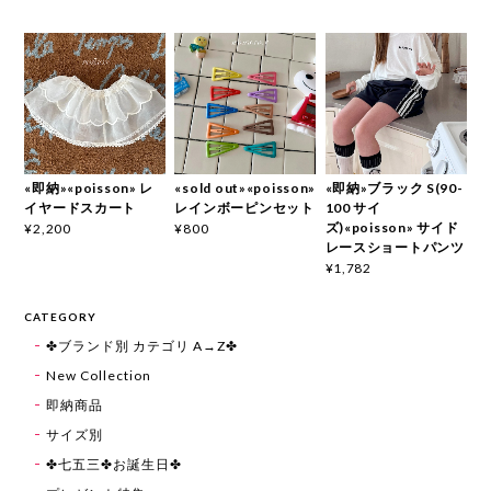
«即納»«poisson» レ
«sold out»«poisson»
«即納»ブラック S(90-
イヤードスカート
レインボーピンセット
100 サイ
ズ)«poisson» サイド
¥2,200
¥800
レースショートパンツ
¥1,782
CATEGORY
✤ブランド別 カテゴリ A→Z✤
New Collection
即納商品
サイズ別
✤七五三✤お誕生日✤