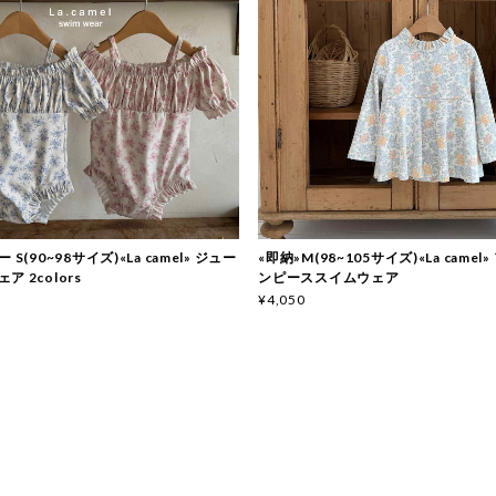
 S(90~98サイズ)«La camel» ジュー
«即納»M(98~105サイズ)«La came
 2colors
ンピーススイムウェア
¥4,050