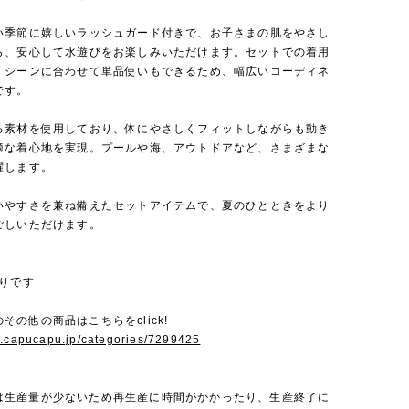
い季節に嬉しいラッシュガード付きで、お子さまの肌をやさし
ら、安心して水遊びをお楽しみいただけます。セットでの着用
、シーンに合わせて単品使いもできるため、幅広いコーディネ
です。
る素材を使用しており、体にやさしくフィットしながらも動き
適な着心地を実現。プールや海、アウトドアなど、さまざまな
躍します。
いやすさを兼ね備えたセットアイテムで、夏のひとときをより
ごしいただけます。
売りです
elのその他の商品はこちらをclick!
w.capucapu.jp/categories/7299425
melは生産量が少ないため再生産に時間がかかったり、生産終了に