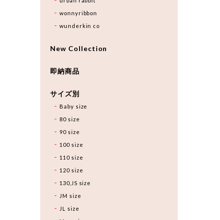
urban rabbit
wonnyribbon
wunderkin co
New Collection
即納商品
サイズ別
Baby size
80 size
90 size
100 size
110 size
120 size
130,JS size
JM size
JL size