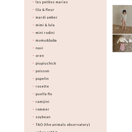
les petites maries
lila & fleur
mardi amber
mimi & lula
mini rodini
mumu&baba
navi
oren
piupiuchick
poisson
popelin
rosette
puella flo
ramijini
rommer
soybean
TAO (the animals observatory)