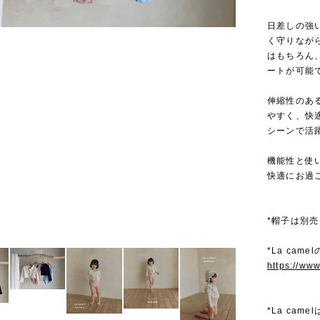
日差しの強
く守りなが
はもちろん
ートが可能
伸縮性のあ
やすく、快
シーンで活
機能性と使
快適にお過
*帽子は別
*La cam
https://ww
*La ca