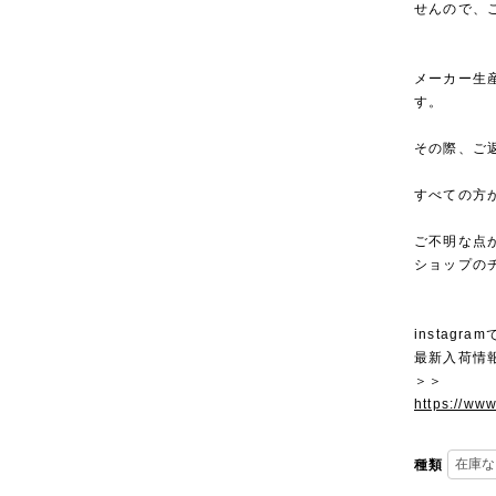
せんので、
メーカー生
す。
その際、ご
すべての方
ご不明な点
ショップの
instagra
最新入荷情
＞＞
https://ww
種類