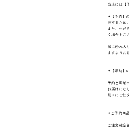
当店には【
✦【予約】
注するため
また、生産
く場合もご
誠に恐れ入
ますようお
✦【即納】
予約と即納
お届けにな
別々にご注
✦ご予約商
ご注文確定