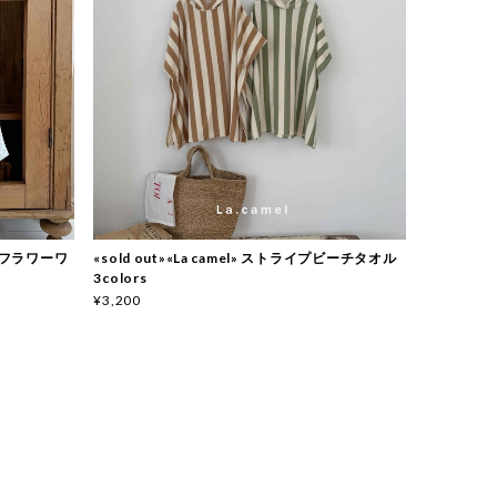
l» フラワーワ
«sold out»«La camel» ストライプビーチタオル
3colors
¥3,200