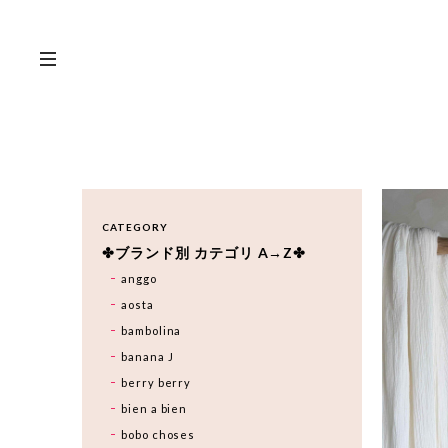
CATEGORY
✤ブランド別 カテゴリ A→Z✤
anggo
aosta
bambolina
banana J
berry berry
bien a bien
bobo choses