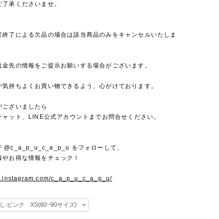
ご了承くださいませ。
産終了による欠品の場合は該当商品のみをキャンセルいたしま
返金先の情報をご提示お願いする場合がございます。
が気持ちよくお買い物できるよう、心がけております。
がございましたら
チャット、LINE公式アカウントまでお問合せください。
mで @c_a_p_u_c_a_p_u をフォローして、
報やお得な情報をチェック！
w.instagram.com/c_a_p_u_c_a_p_u/