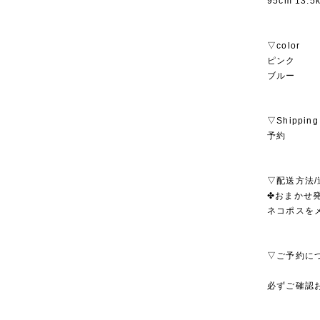
95cm 13.
▽color
ピンク
ブルー
▽Shipping
予約
▽配送方法/
✤おまかせ発
ネコポスを
▽ご予約に
必ずご確認