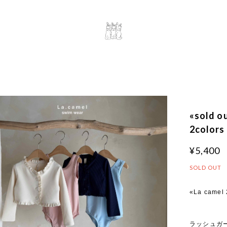
«sold
2colors
¥5,400
SOLD OUT
«La camel 
ラッシュガ