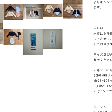
よりキャン
ます。
▽size
水着はお洋
ットさせて
しておりま
サイズ選び
参考くださ
XS(80~90
S(90~98サ
M(98~105
L(105~11
XL(115~1
▽モデル