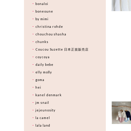
bonaloi
boneoune
by mimi
christina rohde
chouchou shasha
chunks
Coucou Suzette 日本正規販売店
coycoya
daily bebe
elly molly
goma
hei
kanel denmark
jm snail
jejeunosity
la camel
lala land