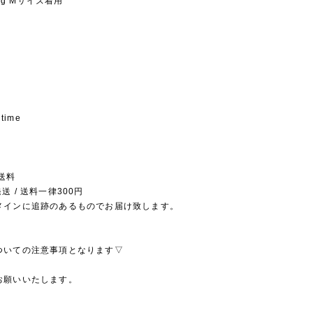
5kg Mサイズ着用
 time
送料
送 / 送料一律300円
メインに追跡のあるものでお届け致します。
ついての注意事項となります▽
お願いいたします。