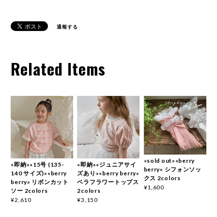
通報する
Related Items
«sold out»«berry
«即納»«15号 (135-
«即納»«ジュニアサイ
berry» シフォンソッ
140 サイズ)»«berry
ズあり»«berry berry»
クス 2colors
berry» リボンカット
ベラフラワートップス
¥1,600
ソー 2colors
2colors
¥2,610
¥3,150