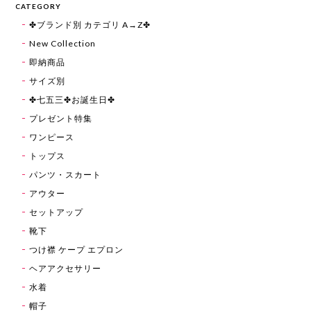
CATEGORY
✤ブランド別 カテゴリ A→Z✤
New Collection
即納商品
サイズ別
✤七五三✤お誕生日✤
プレゼント特集
ワンピース
トップス
パンツ・スカート
アウター
セットアップ
靴下
つけ襟 ケープ エプロン
ヘアアクセサリー
水着
帽子