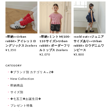
«即納»«Urban
«即納»ミント M(100-
«sold out»«ジュニア
rabbit» アイレットロ
110 サイズ)«Urban
サイズあり»«Urban
ングソックス 2colors
rabbit» ボーダーフリ
rabbit» ロウデニムワ
ルトップス 2colors
ンピース
¥1,350
¥2,070
¥3,800
CATEGORY
✤ブランド別 カテゴリ A→Z✤
New Collection
即納商品
サイズ別
✤七五三✤お誕生日✤
プレゼント特集