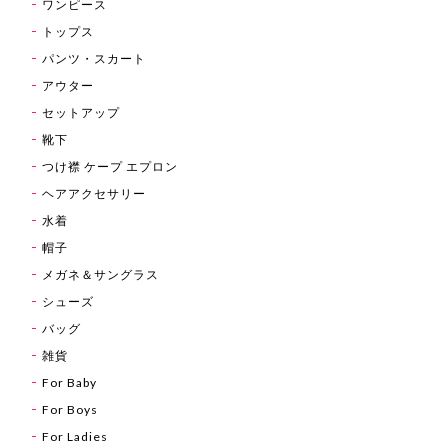
ワンピース
トップス
パンツ・スカート
アウター
セットアップ
靴下
つけ襟 ケープ エプロン
ヘアアクセサリー
水着
帽子
メガネ＆サングラス
シューズ
バッグ
雑貨
For Baby
For Boys
For Ladies