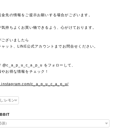
返金先の情報をご提示お願いする場合がございます。
が気持ちよくお買い物できるよう、心がけております。
がございましたら
チャット、LINE公式アカウントまでお問合せください。
mで @c_a_p_u_c_a_p_u をフォローして、
報やお得な情報をチェック！
w.instagram.com/c_a_p_u_c_a_p_u/
BBIT