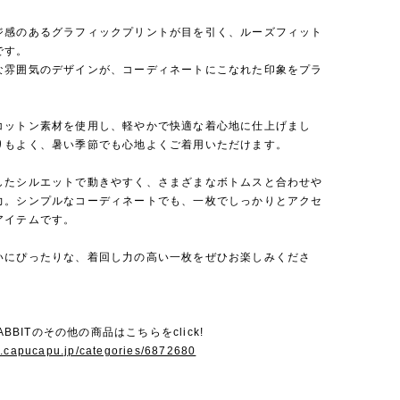
ジ感のあるグラフィックプリントが目を引く、ルーズフィット
です。
な雰囲気のデザインが、コーディネートにこなれた印象をプラ
コットン素材を使用し、軽やかで快適な着心地に仕上げまし
りもよく、暑い季節でも心地よくご着用いただけます。
したシルエットで動きやすく、さまざまなボトムスと合わせや
力。シンプルなコーディネートでも、一枚でしっかりとアクセ
アイテムです。
いにぴったりな、着回し力の高い一枚をぜひお楽しみくださ
RABBITのその他の商品はこちらをclick!
w.capucapu.jp/categories/6872680