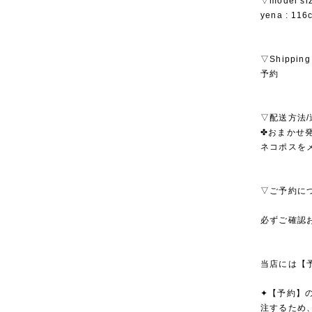
▽model si
yena : 116
▽Shipping
予約
▽配送方法/
✤おまかせ発
ネコポスを
▽ご予約に
必ずご確認
当店には【
✦【予約】
注するため