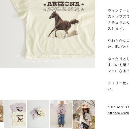
ヴィンテー
のトップス
ナチュラル
スします。
やわらかな
た。肌ざわ
ゆったりと
すいのも魅
ントになる
デイリー使
い。
*URBAN 
https://ww