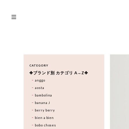
CATEGORY
✤ブランド別 カテゴリ A→Z✤
anggo
aosta
bambolina
banana J
berry berry
bien a bien
bobo choses