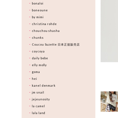
bonaloi
boneoune
by mimi
christina rohde
chouchou shasha
chunks
Coucou Suzette 日本正規販売店
coycoya
daily bebe
elly molly
goma
hei
kanel denmark
jm snail
jejeunosity
la camel
lala land