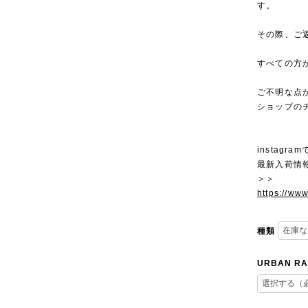
す。
その際、ご
すべての方
ご不明な点
ショップの
instagra
最新入荷情
＞＞
https://ww
種類
URBAN RA