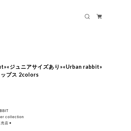
out»«ジュニアサイズあり»«Urban rabbit»
プス 2colors
BBIT
er collection
販売店✦