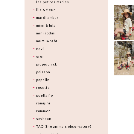
les petites maries
lila & fleur
mardi amber
mimi & lula
mini rodini
mumu&baba
navi
oren
piupiuchick
poisson
popelin
rosette
puella flo
ramijini
rommer
soybean
TAO (the animals observatory)