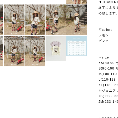
*URBAN
終了により
め致します
▽colors
レモン
ピンク
▽size
XS(80-90
S(90-100
M(100-11
L(110-118
XL(118-1
※ジュニア
JS(122-1
JM(133-1