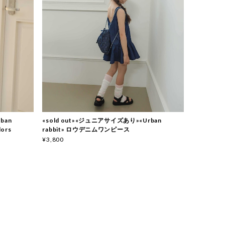
ban
«sold out»«ジュニアサイズあり»«Urban
ors
rabbit» ロウデニムワンピース
¥3,800