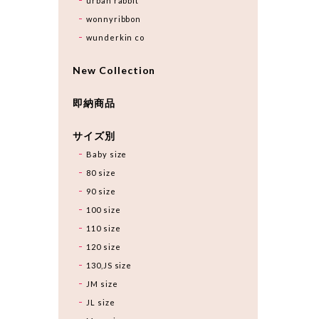
urban rabbit
wonnyribbon
wunderkin co
New Collection
即納商品
サイズ別
Baby size
80 size
90 size
100 size
110 size
120 size
130,JS size
JM size
JL size