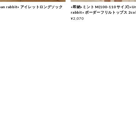
ban rabbit» アイレットロングソック
«即納»ミント M(100-110 サイズ)«Ur
rabbit» ボーダーフリルトップス 2col
¥2,070