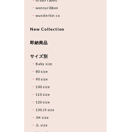
urban rabbit
wonnyribbon
wunderkin co
New Collection
即納商品
サイズ別
Baby size
80 size
90 size
100 size
110 size
120 size
130,JS size
JM size
JL size