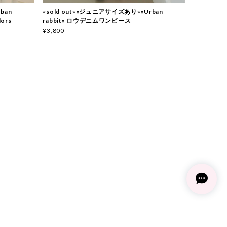
ban
«sold out»«ジュニアサイズあり»«Urban
ors
rabbit» ロウデニムワンピース
¥3,800