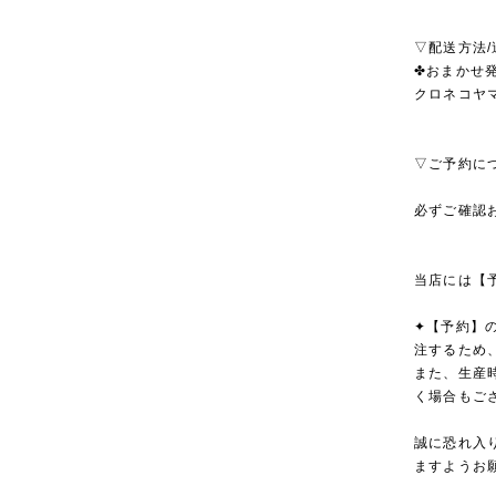
▽配送方法/
✤おまかせ発
クロネコヤ
▽ご予約に
必ずご確認
当店には【
✦【予約】
注するため
また、生産
く場合もご
誠に恐れ入
ますようお