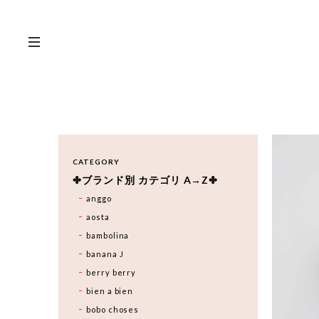
CATEGORY
✤ブランド別 カテゴリ A→Z✤
anggo
aosta
bambolina
banana J
berry berry
bien a bien
bobo choses