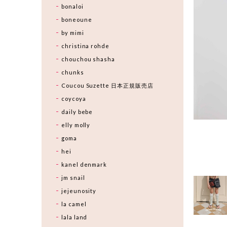
bonaloi
boneoune
by mimi
christina rohde
chouchou shasha
chunks
Coucou Suzette 日本正規販売店
coycoya
daily bebe
elly molly
goma
hei
kanel denmark
jm snail
jejeunosity
la camel
lala land