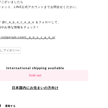
がございましたら
チャット、LINE公式アカウントまでお問合せください。
mで @c_a_p_u_c_a_p_u をフォローして、
報やお得な情報をチェック！
w.instagram.com/c_a_p_u_c_a_p_u/
International shipping available
Sold out
日本国内にお住まいの方向け
通報する