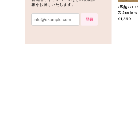
報をお届けいたします。
«即納»«Ur
ス 2colors
¥1,350
登録