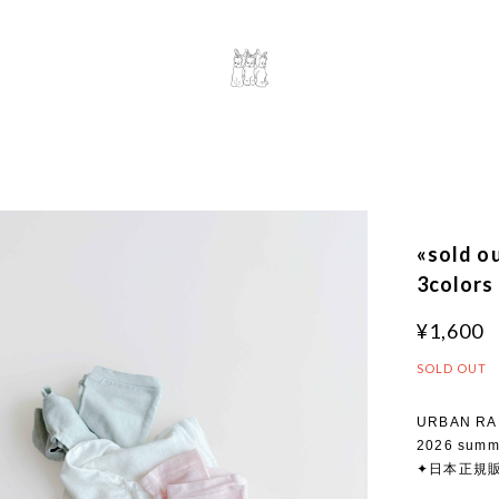
«sold 
3colors
¥1,600
SOLD OUT
URBAN RA
2026 summ
✦日本正規