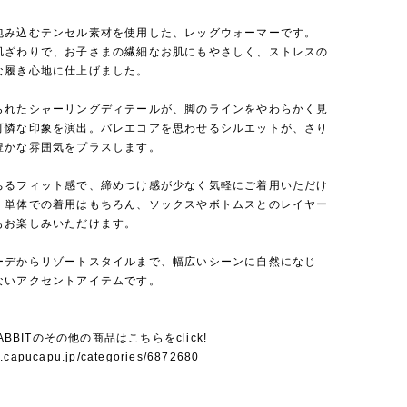
包み込むテンセル素材を使用した、レッグウォーマーです。
肌ざわりで、お子さまの繊細なお肌にもやさしく、ストレスの
な履き心地に仕上げました。
られたシャーリングディテールが、脚のラインをやわらかく見
可憐な印象を演出。バレエコアを思わせるシルエットが、さり
豊かな雰囲気をプラスします。
ちるフィット感で、締めつけ感が少なく気軽にご着用いただけ
。単体での着用はもちろん、ソックスやボトムスとのレイヤー
もお楽しみいただけます。
ーデからリゾートスタイルまで、幅広いシーンに自然になじ
ないアクセントアイテムです。
RABBITのその他の商品はこちらをclick!
w.capucapu.jp/categories/6872680