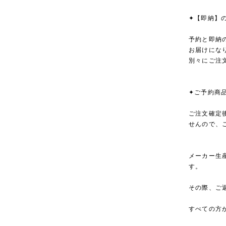
✦【即納】
予約と即納
お届けにな
別々にご注
✦ご予約商
ご注文確定
せんので、
メーカー生
す。
その際、ご
すべての方