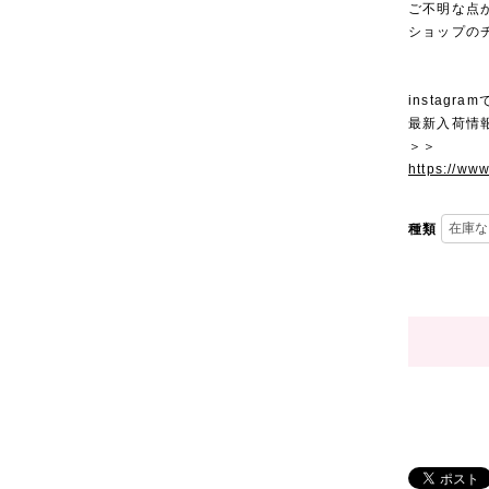
ご不明な点
ショップの
instagra
最新入荷情
＞＞
https://ww
種類