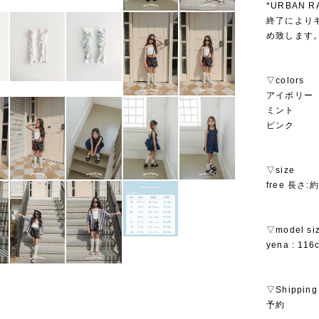
*URBAN
終了により
め致します
▽colors
アイボリー
ミント
ピンク
▽size
free 長さ:
▽model si
yena : 116
▽Shipping
予約