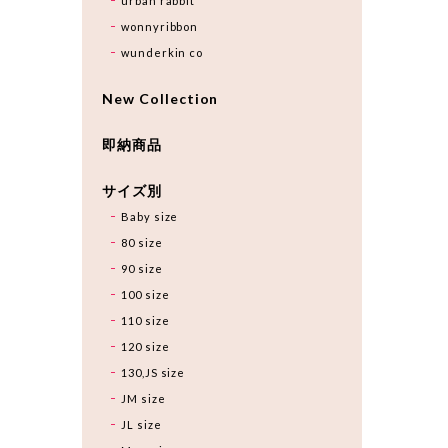
urban rabbit
wonnyribbon
wunderkin co
New Collection
即納商品
サイズ別
Baby size
80 size
90 size
100 size
110 size
120 size
130,JS size
JM size
JL size