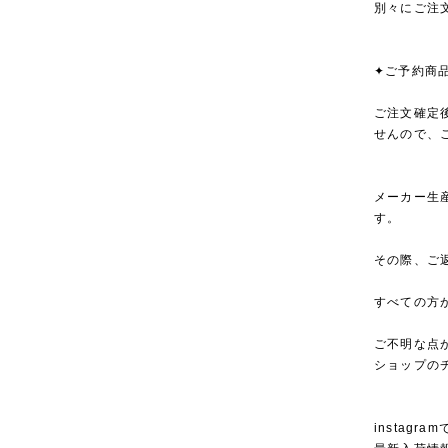
別々にご注
✦ご予約商
ご注文確定
せんので、
メーカー生
す。
その際、ご
すべての方
ご不明な点
ショップの
instagra