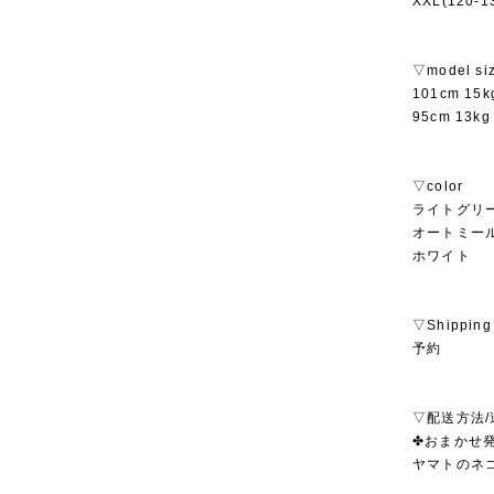
XXL(120-
▽model si
101cm 1
95cm 13
▽color
ライトグリ
オートミー
ホワイト
▽Shipping
予約
▽配送方法/
✤おまかせ発
ヤマトのネ