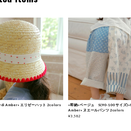
rdi Amber» エリゼーハット 2colors
«即納»ベージュ S(90-100 サイズ)«M
Amber» ヌエールパンツ 2colors
¥3,582