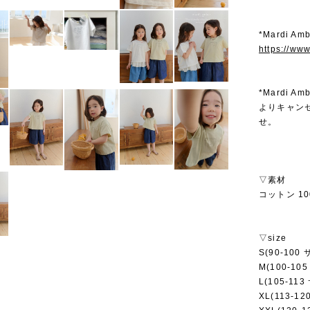
*Mardi 
https://ww
*Mardi
よりキャン
せ。
▽素材
コットン 10
▽size
S(90-100
M(100-10
L(105-11
XL(113-1