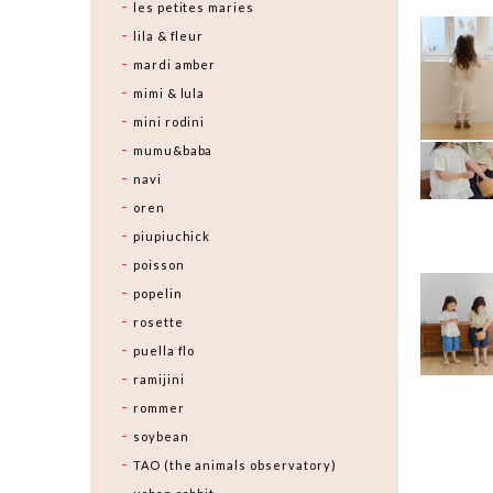
les petites maries
lila & fleur
mardi amber
mimi & lula
mini rodini
mumu&baba
navi
oren
piupiuchick
poisson
popelin
rosette
puella flo
ramijini
rommer
soybean
TAO (the animals observatory)