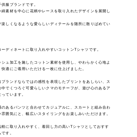
子供服ブランドです。
い綿素材を中心に花柄やレースを取り入れたデザインを展開し
が楽しくなるような愛らしいディテールを随所に散りばめてい
コーディネートに取り入れやすいコットンTシャツです。
ッシュ加工を施したコットン素材を使用し、やわらかく心地よ
、快適にご着用いただける一枚に仕上げました。
はブランドならではの感性を表現したプリントをあしらい、ス
の中でくつろぐ可愛らしいクマのモチーフが、遊び心のあるア
なっています。
感のあるパンツと合わせてカジュアルに、スカートと組み合わ
い雰囲気にと、幅広いスタイリングをお楽しみいただけます。
気軽に取り入れやすく、着回し力の高いTシャツとしておすす
ムです。