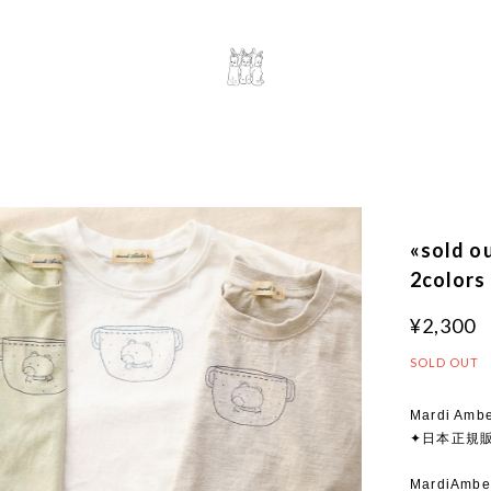
«sold
2colors
¥2,300
SOLD OUT
Mardi Ambe
✦日本正規
MardiA