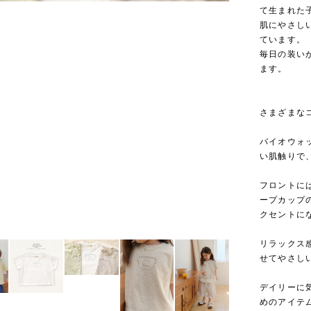
て生まれた
肌にやさし
ています。
毎日の装い
ます。
さまざまな
バイオウォ
い肌触りで
フロントに
ープカップ
クセントに
リラックス
せてやさし
デイリーに
めのアイテ