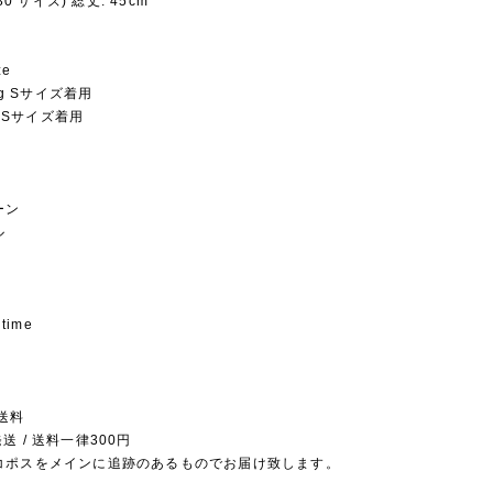
130 サイズ) 総丈: 45cm
ze
5kg Sサイズ着用
kg Sサイズ着用
ーン
ル
 time
送料
送 / 送料一律300円
コポスをメインに追跡のあるものでお届け致します。