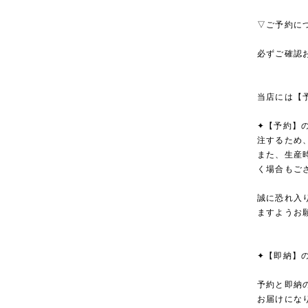
▽ご予約に
必ずご確認
当店には【
✦【予約】
注するため
また、生産
く場合もご
誠に恐れ入
ますようお
✦【即納】
予約と即納
お届けにな