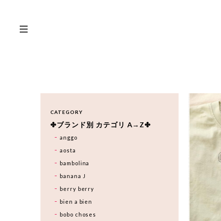
CATEGORY
✤ブランド別 カテゴリ A→Z✤
anggo
aosta
bambolina
banana J
berry berry
bien a bien
bobo choses