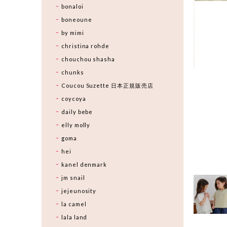
bonaloi
boneoune
by mimi
christina rohde
chouchou shasha
chunks
Coucou Suzette 日本正規販売店
coycoya
daily bebe
elly molly
goma
hei
kanel denmark
jm snail
jejeunosity
la camel
lala land