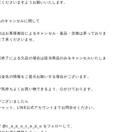
文くださいますようお願いいたします。
品のキャンセルに関して
後はお客様都合によるキャンセル・返品・交換は承っておりま
ご了承くださいませ。
産終了による欠品の場合は該当商品のみをキャンセルいたしま
返金先の情報をご提示お願いする場合がございます。
が気持ちよくお買い物できるよう、心がけております。
がございましたら
チャット、LINE公式アカウントまでお問合せください。
mで @c_a_p_u_c_a_p_u をフォローして、