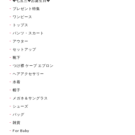
✤七五三✤お誕生日✤
プレゼント特集
ワンピース
トップス
パンツ・スカート
アウター
セットアップ
靴下
つけ襟 ケープ エプロン
ヘアアクセサリー
水着
帽子
メガネ＆サングラス
シューズ
バッグ
雑貨
For Baby