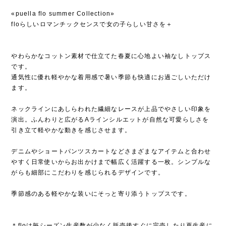
«puella flo summer Collection»
floらしいロマンチックセンスで女の子らしい甘さを＋
やわらかなコットン素材で仕立てた春夏に心地よい袖なしトップス
です。
通気性に優れ軽やかな着用感で暑い季節も快適にお過ごしいただけ
ます。
ネックラインにあしらわれた繊細なレースが上品でやさしい印象を
演出。ふんわりと広がるAラインシルエットが自然な可愛らしさを
引き立て軽やかな動きを感じさせます。
デニムやショートパンツスカートなどさまざまなアイテムと合わせ
やすく日常使いからお出かけまで幅広く活躍する一枚。シンプルな
がらも細部にこだわりを感じられるデザインです。
季節感のある軽やかな装いにそっと寄り添うトップスです。
＊floは毎シーズン生産数が少なく販売後すぐに完売したり再生産に