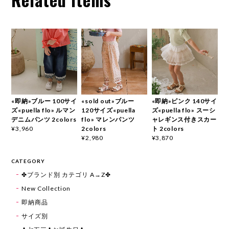
«即納»ブルー 100サイ
«sold out»ブルー
«即納»ピンク 140サイ
ズ«puella flo» ルマン
120サイズ«puella
ズ«puella flo» スーシ
デニムパンツ 2colors
flo» マレンパンツ
ャレギンス付きスカー
2colors
ト 2colors
¥3,960
¥2,980
¥3,870
CATEGORY
✤ブランド別 カテゴリ A→Z✤
New Collection
即納商品
サイズ別