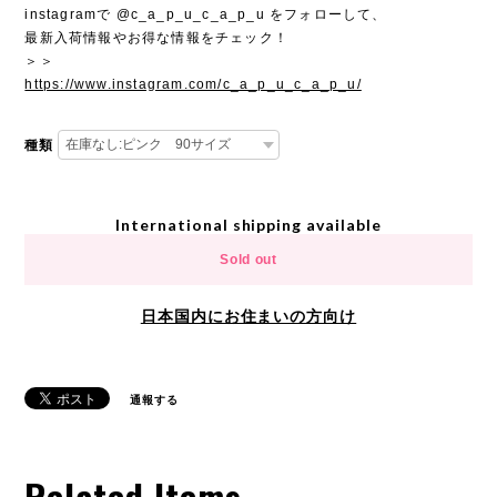
instagramで @c_a_p_u_c_a_p_u をフォローして、
最新入荷情報やお得な情報をチェック！
＞＞
https://www.instagram.com/c_a_p_u_c_a_p_u/
種類
International shipping available
Sold out
日本国内にお住まいの方向け
通報する
Related Items