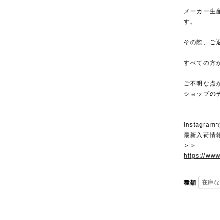
メーカー生
す。
その際、ご
すべての方
ご不明な点
ショップの
instagra
最新入荷情
＞＞
https://ww
種類