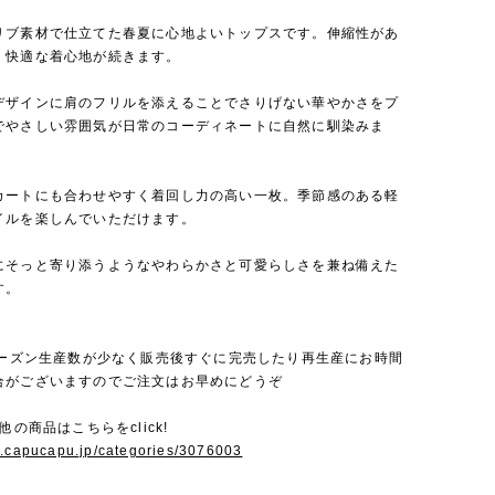
リブ素材で仕立てた春夏に心地よいトップスです。伸縮性があ
く快適な着心地が続きます。
デザインに肩のフリルを添えることでさりげない華やかさをプ
でやさしい雰囲気が日常のコーディネートに自然に馴染みま
カートにも合わせやすく着回し力の高い一枚。季節感のある軽
イルを楽しんでいただけます。
にそっと寄り添うようなやわらかさと可愛らしさを兼ね備えた
す。
毎シーズン生産数が少なく販売後すぐに完売したり再生産にお時間
合がございますのでご注文はお早めにどうぞ
他の商品はこちらをclick!
w.capucapu.jp/categories/3076003