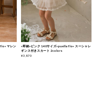
 flo» マレン
«即納»ピンク 140サイズ«puella flo» スーシャレ
ギンス付きスカート 2colors
¥3,870