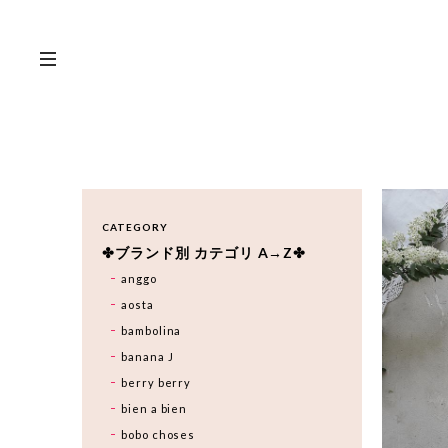
CATEGORY
✤ブランド別 カテゴリ A→Z✤
anggo
aosta
bambolina
banana J
berry berry
bien a bien
bobo choses