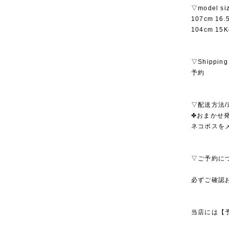
▽model si
107cm 16
104cm 15
▽Shipping
予約
▽配送方法/
✤おまかせ発
ネコポスを
▽ご予約に
必ずご確認
当店には【