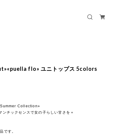
out»«puella flo» ユニトップス 5colors
o Summer Collection»
ロマンチックセンスで女の子らしい甘さを＋
商品です。