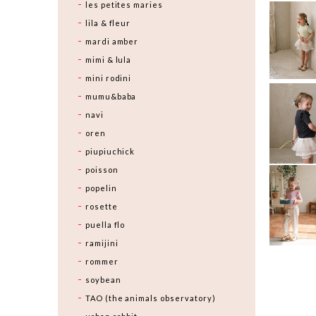
les petites maries
lila & fleur
mardi amber
mimi & lula
mini rodini
mumu&baba
navi
oren
piupiuchick
poisson
popelin
rosette
puella flo
ramijini
rommer
soybean
TAO (the animals observatory)