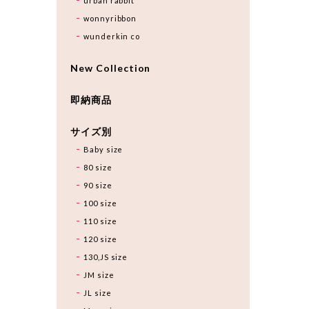
urban rabbit
wonnyribbon
wunderkin co
New Collection
即納商品
サイズ別
Baby size
80 size
90 size
100 size
110 size
120 size
130,JS size
JM size
JL size