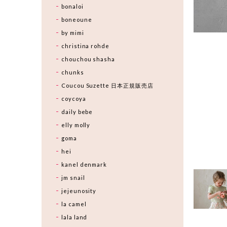
bonaloi
boneoune
by mimi
christina rohde
chouchou shasha
chunks
Coucou Suzette 日本正規販売店
coycoya
daily bebe
elly molly
goma
hei
kanel denmark
jm snail
jejeunosity
la camel
lala land