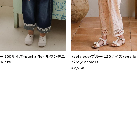
 100サイズ«puella flo» ルマンデニ
«sold out»ブルー 120サイズ«puella
olors
パンツ 2colors
¥2,980