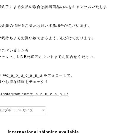
産終了による欠品の場合は該当商品のみをキャンセルいたしま
返金先の情報をご提示お願いする場合がございます。
が気持ちよくお買い物できるよう、心がけております。
がございましたら
チャット、LINE公式アカウントまでお問合せください。
mで @c_a_p_u_c_a_p_u をフォローして、
報やお得な情報をチェック！
w.instagram.com/c_a_p_u_c_a_p_u/
International shipping available