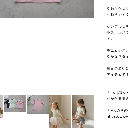
やわらかな
り動きやす
シンプルな
ラス。上品
す。
デニムやス
やかなスタ
毎日の装い
アイテムで
＊floは
がかかる場
＊Floのその
https://ww