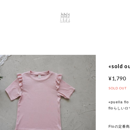
«sold 
¥1,790
SOLD OUT
«puella fl
floらしい
Floの定番