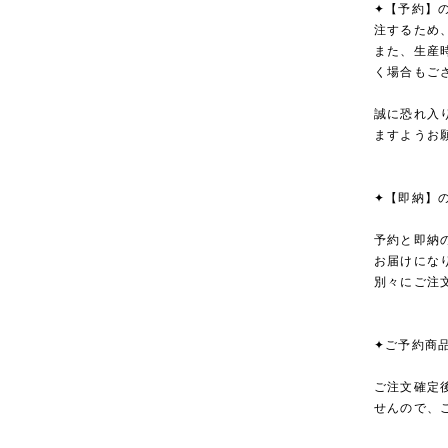
✦【予約】
注するため
また、生産
く場合もご
誠に恐れ入
ますようお
✦【即納】
予約と即納
お届けにな
別々にご注
✦ご予約商
ご注文確定
せんので、