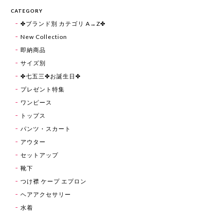
CATEGORY
✤ブランド別 カテゴリ A→Z✤
New Collection
即納商品
サイズ別
✤七五三✤お誕生日✤
プレゼント特集
ワンピース
トップス
パンツ・スカート
アウター
セットアップ
靴下
つけ襟 ケープ エプロン
ヘアアクセサリー
水着