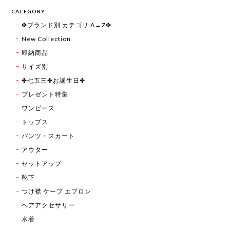
CATEGORY
✤ブランド別 カテゴリ A→Z✤
New Collection
即納商品
サイズ別
✤七五三✤お誕生日✤
プレゼント特集
ワンピース
トップス
パンツ・スカート
アウター
セットアップ
靴下
つけ襟 ケープ エプロン
ヘアアクセサリー
水着