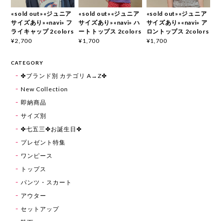
«sold out»«ジュニア
«sold out»«ジュニア
«sold out»«ジュニア
サイズあり»«navi» フ
サイズあり»«navi» ハ
サイズあり»«navi» ア
ライキャップ 2colors
ートトップス 2colors
ロントップス 2colors
¥2,700
¥1,700
¥1,700
CATEGORY
✤ブランド別 カテゴリ A→Z✤
New Collection
即納商品
サイズ別
✤七五三✤お誕生日✤
プレゼント特集
ワンピース
トップス
パンツ・スカート
アウター
セットアップ