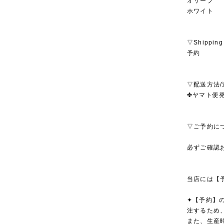
オリーブ
ホワイト
▽Shipping
予約
▽配送方法/
✤ヤマト便発
▽ご予約に
必ずご確認
当店には【
✦【予約】
注するため
また、生産