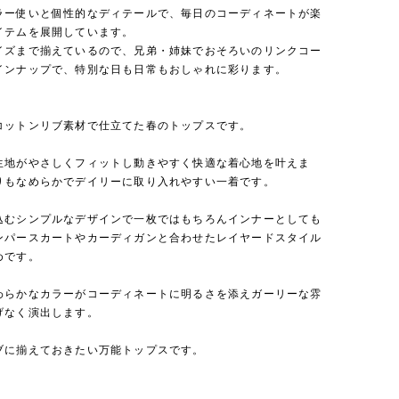
ラー使いと個性的なディテールで、毎日のコーディネートが楽
イテムを展開しています。
イズまで揃えているので、兄弟・姉妹でおそろいのリンクコー
インナップで、特別な日も日常もおしゃれに彩ります。
コットンリブ素材で仕立てた春のトップスです。
生地がやさしくフィットし動きやすく快適な着心地を叶えま
りもなめらかでデイリーに取り入れやすい一着です。
込むシンプルなデザインで一枚ではもちろんインナーとしても
ンパースカートやカーディガンと合わせたレイヤードスタイル
めです。
わらかなカラーがコーディネートに明るさを添えガーリーな雰
げなく演出します。
ブに揃えておきたい万能トップスです。