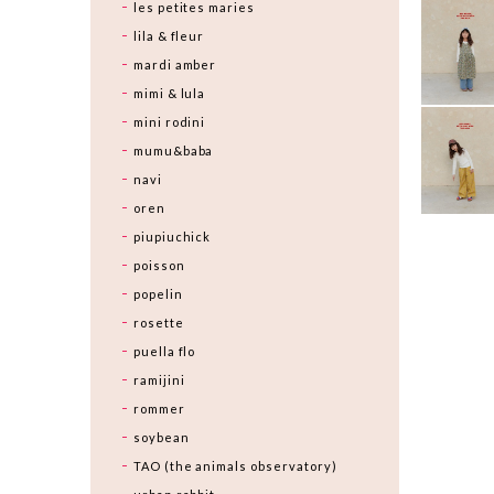
les petites maries
lila & fleur
mardi amber
mimi & lula
mini rodini
mumu&baba
navi
oren
piupiuchick
poisson
popelin
rosette
puella flo
ramijini
rommer
soybean
TAO (the animals observatory)