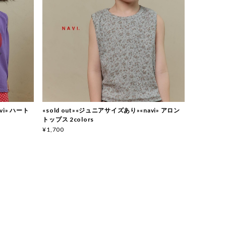
vi» ハート
«sold out»«ジュニアサイズあり»«navi» アロン
トップス 2colors
¥1,700