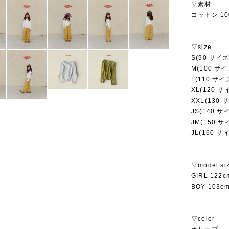
▽素材
コットン 10
▽size
S(90 サイズ
M(100 サイ
L(110 サイ
XL(120 サ
XXL(130 
JS(140 サ
JM(150 サ
JL(160 サ
▽model si
GIRL 122
BOY 103c
▽color