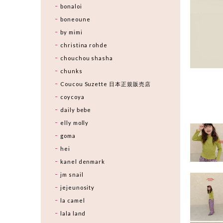
bonaloi
boneoune
by mimi
christina rohde
chouchou shasha
chunks
Coucou Suzette 日本正規販売店
coycoya
daily bebe
elly molly
goma
hei
kanel denmark
jm snail
jejeunosity
la camel
lala land