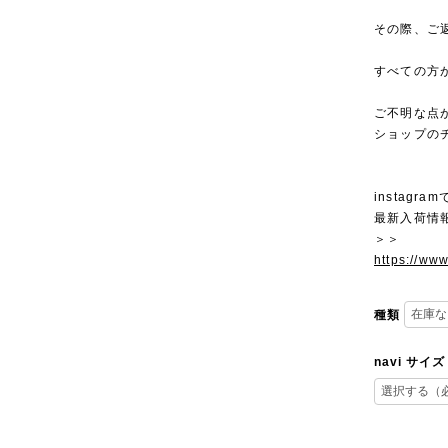
その際、ご
すべての方
ご不明な点
ショップの
instagra
最新入荷情
＞＞
https://ww
種類
navi サイズ