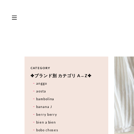
CATEGORY
✤ブランド別 カテゴリ A→Z✤
anggo
aosta
bambolina
banana J
berry berry
bien a bien
bobo choses