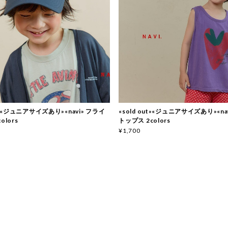
ut»«ジュニアサイズあり»«navi» フライ
«sold out»«ジュニアサイズあり»«na
olors
トップス 2colors
¥1,700