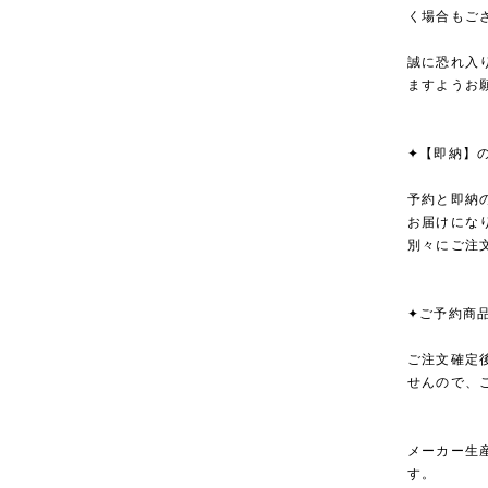
く場合もご
誠に恐れ入
ますようお
✦【即納】
予約と即納
お届けにな
別々にご注
✦ご予約商
ご注文確定
せんので、
メーカー生
す。