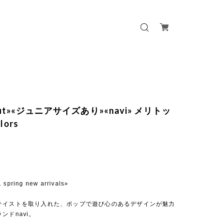
 out»«ジュニアサイズあり»«navi» メリトッ
lors
. spring new arrivals»
テイストを取り入れた、ポップで遊び心のあるデザインが魅力
ンドnavi。