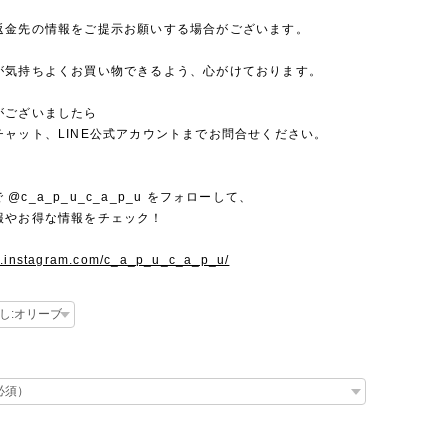
返金先の情報をご提示お願いする場合がございます。
が気持ちよくお買い物できるよう、心がけております。
がございましたら
チャット、LINE公式アカウントまでお問合せください。
mで @c_a_p_u_c_a_p_u をフォローして、
報やお得な情報をチェック！
w.instagram.com/c_a_p_u_c_a_p_u/