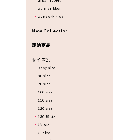
urban rabbit
wonnyribbon
wunderkin co
New Collection
即納商品
サイズ別
Baby size
80 size
90 size
100 size
110 size
120 size
130,JS size
JM size
JL size