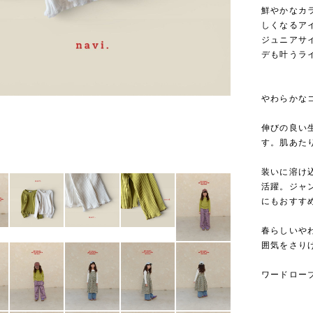
鮮やかなカ
しくなるア
ジュニアサ
デも叶うラ
やわらかな
伸びの良い
す。肌あた
装いに溶け
活躍。ジャ
にもおすす
春らしいや
囲気をさり
ワードロー