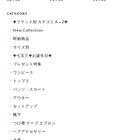
CATEGORY
✤ブランド別 カテゴリ A→Z✤
New Collection
即納商品
サイズ別
✤七五三✤お誕生日✤
プレゼント特集
ワンピース
トップス
パンツ・スカート
アウター
セットアップ
靴下
つけ襟 ケープ エプロン
ヘアアクセサリー
水着