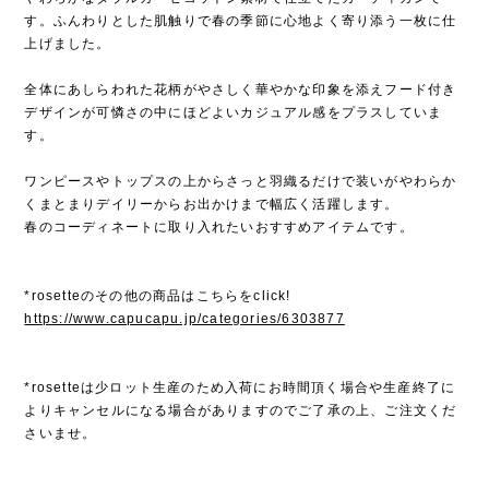
す。ふんわりとした肌触りで春の季節に心地よく寄り添う一枚に仕
上げました。
全体にあしらわれた花柄がやさしく華やかな印象を添えフード付き
デザインが可憐さの中にほどよいカジュアル感をプラスしていま
す。
ワンピースやトップスの上からさっと羽織るだけで装いがやわらか
くまとまりデイリーからお出かけまで幅広く活躍します。
春のコーディネートに取り入れたいおすすめアイテムです。
*rosetteのその他の商品はこちらをclick!
https://www.capucapu.jp/categories/6303877
*rosetteは少ロット生産のため入荷にお時間頂く場合や生産終了に
よりキャンセルになる場合がありますのでご了承の上、ご注文くだ
さいませ。