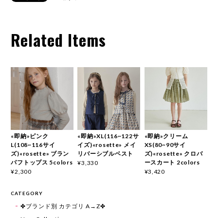
Related Items
«即納»ピンク
«即納»XL(116~122サ
«即納»クリーム
L(108~116サイ
イズ)«rosette» メイ
XS(80~90サイ
ズ)«rosette» ブラン
リバーシブルベスト
ズ)«rosette» クロバ
パフトップス 5colors
ースカート 2colors
¥3,330
¥2,300
¥3,420
CATEGORY
✤ブランド別 カテゴリ A→Z✤