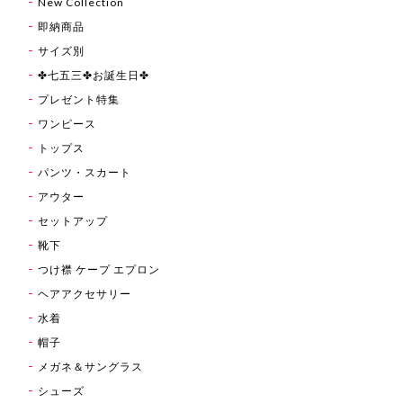
New Collection
即納商品
サイズ別
✤七五三✤お誕生日✤
プレゼント特集
ワンピース
トップス
パンツ・スカート
アウター
セットアップ
靴下
つけ襟 ケープ エプロン
ヘアアクセサリー
水着
帽子
メガネ＆サングラス
シューズ