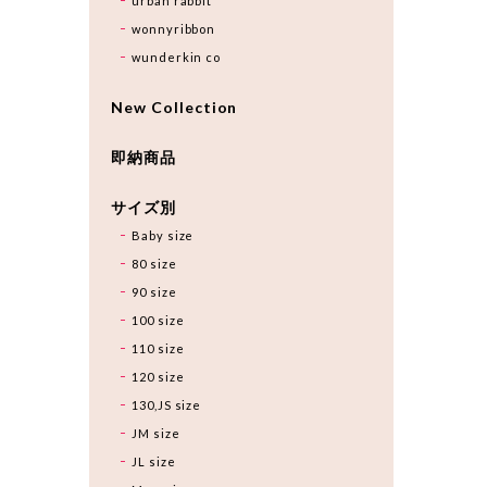
urban rabbit
wonnyribbon
wunderkin co
New Collection
即納商品
サイズ別
Baby size
80 size
90 size
100 size
110 size
120 size
130,JS size
JM size
JL size