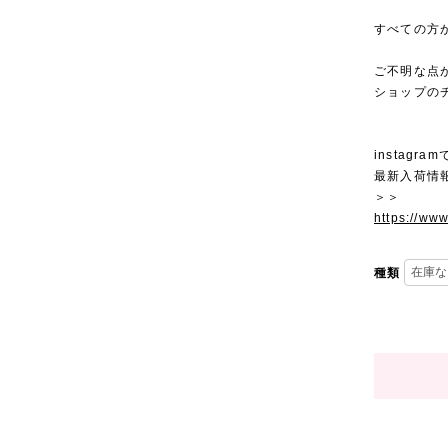
すべての方
ご不明な点
ショップの
instagra
最新入荷情
＞＞
https://ww
種類