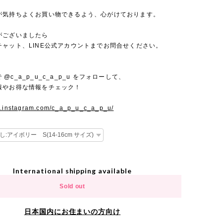
が気持ちよくお買い物できるよう、心がけております。
がございましたら
チャット、LINE公式アカウントまでお問合せください。
mで @c_a_p_u_c_a_p_u をフォローして、
報やお得な情報をチェック！
w.instagram.com/c_a_p_u_c_a_p_u/
International shipping available
Sold out
日本国内にお住まいの方向け