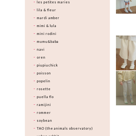
les petites maries
lila & fleur
mardi amber
mimi & lula
mini rodini
mumu&baba
navi
oren
piupiuchick
poisson
popelin
rosette
puella flo
ramijini
rommer
soybean
TAO (the animals observatory)