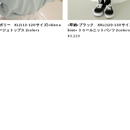
リー XL(113-120 サイズ)«bien a
«即納»ブラック XXL(120-130 サイズ)
ネージュトップス 2colors
bien» トゥールニットパンツ 2colors
¥3,220