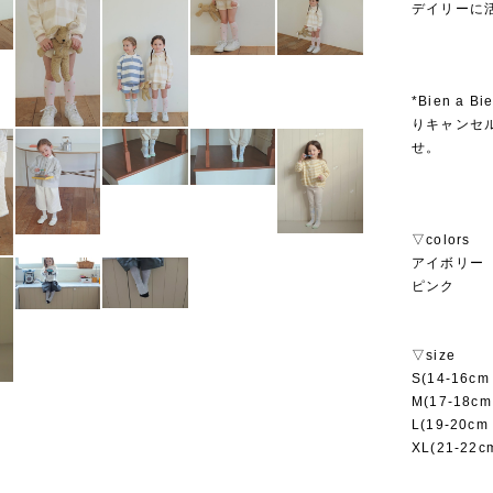
デイリーに
*Bien 
りキャンセ
せ。
▽colors
アイボリー
ピンク
▽size
S(14-16c
M(17-18c
L(19-20c
XL(21-22