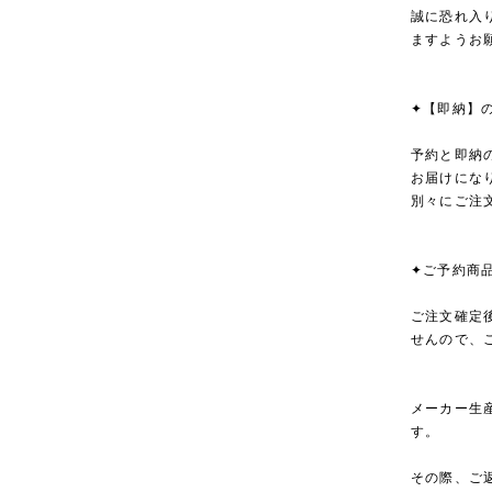
誠に恐れ入
ますようお
✦【即納】
予約と即納
お届けにな
別々にご注
✦ご予約商
ご注文確定
せんので、
メーカー生
す。
その際、ご