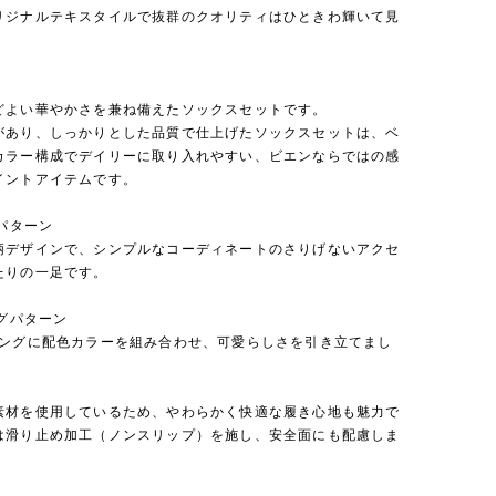
リジナルテキスタイルで抜群のクオリティはひときわ輝いて見
どよい華やかさを兼ね備えたソックスセットです。
があり、しっかりとした品質で仕上げたソックスセットは、ベ
カラー構成でデイリーに取り入れやすい、ビエンならではの感
イントアイテムです。
ーパターン
柄デザインで、シンプルなコーディネートのさりげないアクセ
たりの一足です。
ングパターン
リングに配色カラーを組み合わせ、可愛らしさを引き立てまし
素材を使用しているため、やわらかく快適な履き心地も魅力で
は滑り止め加工（ノンスリップ）を施し、安全面にも配慮しま