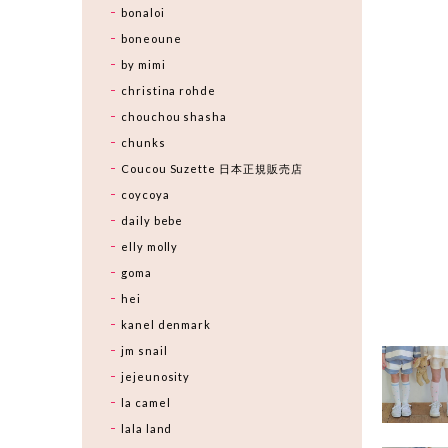
bonaloi
boneoune
by mimi
christina rohde
chouchou shasha
chunks
Coucou Suzette 日本正規販売店
coycoya
daily bebe
elly molly
goma
hei
kanel denmark
jm snail
jejeunosity
la camel
lala land