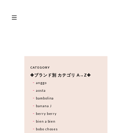
CATEGORY
✤ブランド別 カテゴリ A→Z✤
anggo
aosta
bambolina
banana J
berry berry
bien a bien
bobo choses