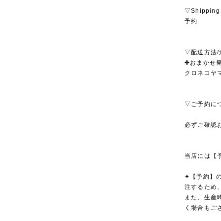
▽Shipping
予約
▽配送方法/
✤おまかせ発
クロネコヤ
▽ご予約に
必ずご確認
当店には【
✦【予約】
注するため
また、生産
く場合もご