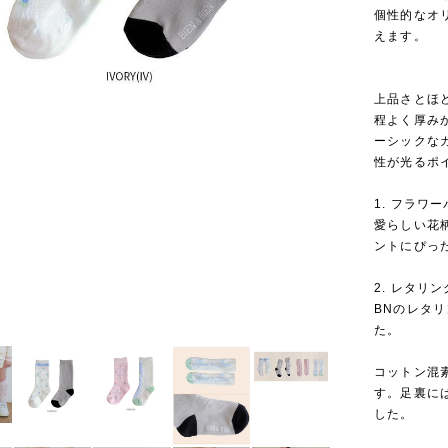
個性的なオ
えます。
上品さとほ
程よく厚み
ーシックな
性が光るポ
1. フラワ
愛らしい花
ントにぴっ
2. レタリ
BNのレタ
た。
コットン混
す。足裏に
した。