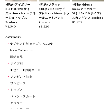
«即納»アイボリー
«即納»ブラック
«即納»«bien a
XL(113-120 サイ
XXL(120-130 サイ
bien»アイボリー
ズ)«bien a bien» ラネ
ズ)«bien a bien» トゥ
XL(113-120 サイズ)
ージュトップス
ールニットパンツ
ルカレギンス 3colors
2colors
2colors
¥1,782
¥1,540
¥3,220
CATEGORY
✤ブランド別 カテゴリ A→Z✤
New Collection
即納商品
サイズ別
✤七五三✤お誕生日✤
プレゼント特集
ワンピース
トップス
パンツ・スカート
アウター