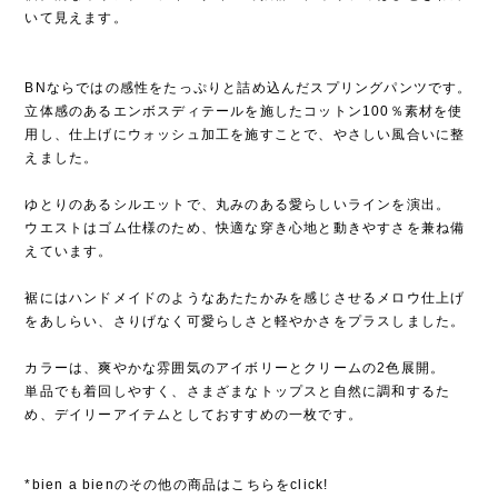
いて見えます。
BNならではの感性をたっぷりと詰め込んだスプリングパンツです。
立体感のあるエンボスディテールを施したコットン100％素材を使
用し、仕上げにウォッシュ加工を施すことで、やさしい風合いに整
えました。
ゆとりのあるシルエットで、丸みのある愛らしいラインを演出。
ウエストはゴム仕様のため、快適な穿き心地と動きやすさを兼ね備
えています。
裾にはハンドメイドのようなあたたかみを感じさせるメロウ仕上げ
をあしらい、さりげなく可愛らしさと軽やかさをプラスしました。
カラーは、爽やかな雰囲気のアイボリーとクリームの2色展開。
単品でも着回しやすく、さまざまなトップスと自然に調和するた
め、デイリーアイテムとしておすすめの一枚です。
*bien a bienのその他の商品はこちらをclick!