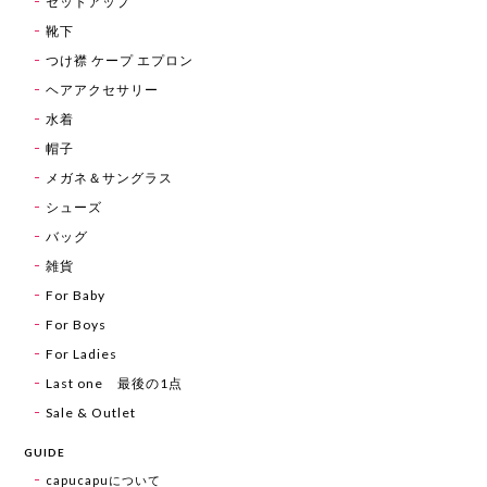
セットアップ
靴下
つけ襟 ケープ エプロン
ヘアアクセサリー
水着
帽子
メガネ＆サングラス
シューズ
バッグ
雑貨
For Baby
For Boys
For Ladies
Last one 最後の1点
Sale & Outlet
GUIDE
capucapuについて