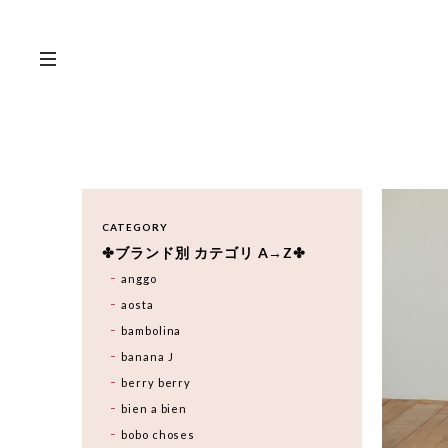
CATEGORY
✤ブランド別 カテゴリ A→Z✤
anggo
aosta
bambolina
banana J
berry berry
bien a bien
bobo choses