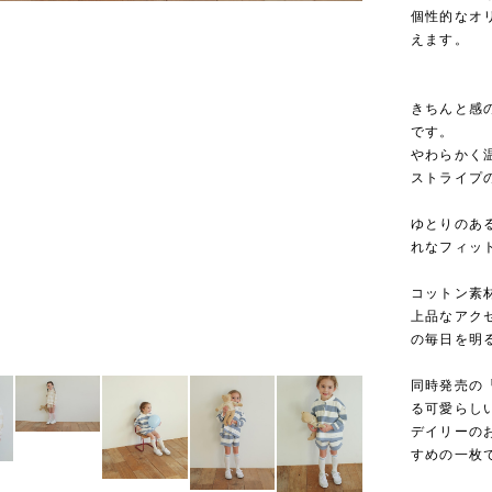
個性的なオ
えます。
きちんと感
です。
やわらかく
ストライプ
ゆとりのあ
れなフィッ
コットン素
上品なアク
の毎日を明
同時発売の
る可愛らし
デイリーの
すめの一枚