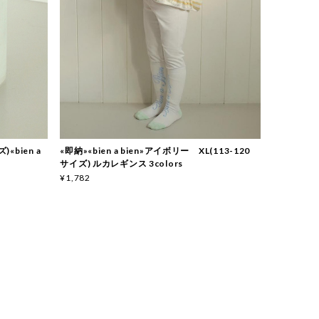
«bien a
«即納»«bien a bien»アイボリー XL(113-120
サイズ) ルカレギンス 3colors
¥1,782