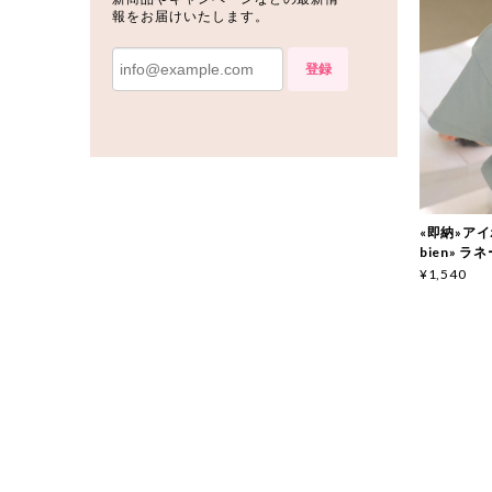
報をお届けいたします。
登録
«即納»アイボ
bien» ラ
¥1,540