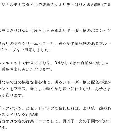
リジナルテキスタイルで抜群のクオリティはひときわ輝いて見
の中にさりげない可愛らしさを添えたボーダー柄のポロシャツ
温もりのあるクリームカラーと、爽やかで清涼感のあるブルー
の2タイプをご用意しました。
るシルエットで仕立てており、BNならではの自然体でおしゃ
ト感をお楽しみいただけます。
材ならではの快適な着心地に、明るいボーダー柄と配色の襟が
セントをプラス。春らしい軽やかな装いに仕上がり、お子さま
るく彩ります。
「レブパンツ」とセットアップで合わせれば、より統一感のあ
いスタイリングが完成。
お出かけや春の行楽コーデとして、男の子・女の子問わずおす
です。