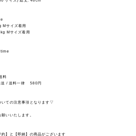
130 サイズ) 総丈: 46cm
ze
5kg Mサイズ着用
.5kg Mサイズ着用
 time
送料
送 / 送料一律 580円
ついての注意事項となります▽
お願いいたします。
予約】と【即納】の商品がございます