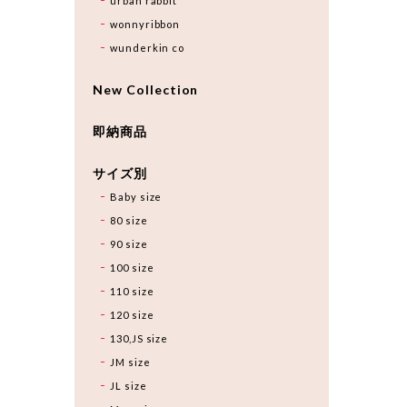
urban rabbit
wonnyribbon
wunderkin co
New Collection
即納商品
サイズ別
Baby size
80 size
90 size
100 size
110 size
120 size
130,JS size
JM size
JL size