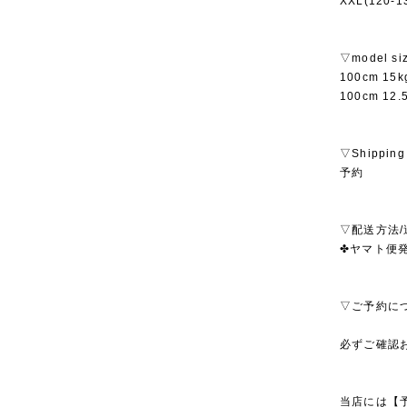
XXL(120-
▽model si
100cm 1
100cm 12
▽Shipping
予約
▽配送方法/
✤ヤマト便発
▽ご予約に
必ずご確認
当店には【