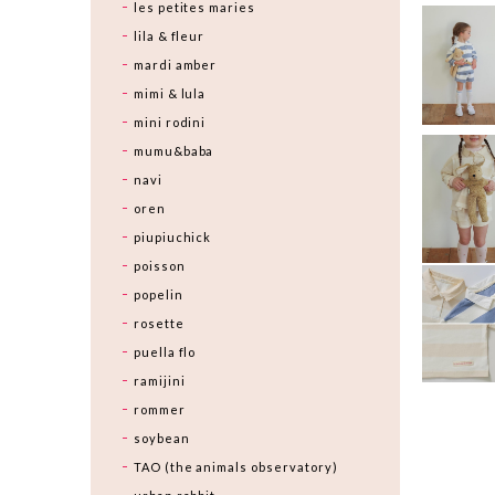
les petites maries
lila & fleur
mardi amber
mimi & lula
mini rodini
mumu&baba
navi
oren
piupiuchick
poisson
popelin
rosette
puella flo
ramijini
rommer
soybean
TAO (the animals observatory)