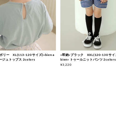
リー XL(113-120 サイズ)«bien a
«即納»ブラック XXL(120-130 サイズ)
ネージュトップス 2colors
bien» トゥールニットパンツ 2colors
¥3,220