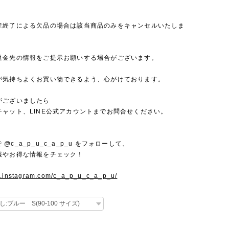
産終了による欠品の場合は該当商品のみをキャンセルいたしま
返金先の情報をご提示お願いする場合がございます。
が気持ちよくお買い物できるよう、心がけております。
がございましたら
チャット、LINE公式アカウントまでお問合せください。
mで @c_a_p_u_c_a_p_u をフォローして、
報やお得な情報をチェック！
w.instagram.com/c_a_p_u_c_a_p_u/