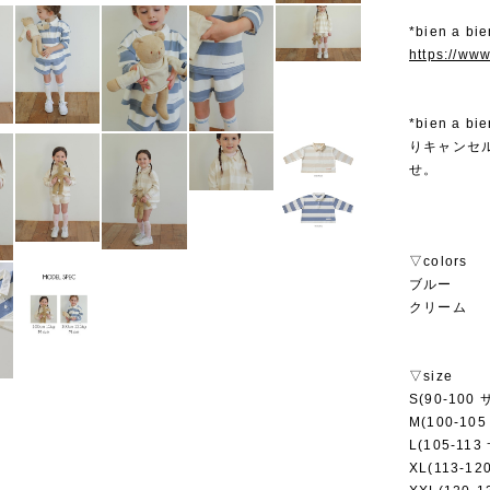
*bien a 
https://ww
*bien 
りキャンセ
せ。
▽colors
ブルー
クリーム
▽size
S(90-100 
M(100-10
L(105-11
XL(113-1