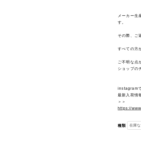
メーカー生
す。
その際、ご
すべての方
ご不明な点
ショップの
instagra
最新入荷情
＞＞
https://ww
種類