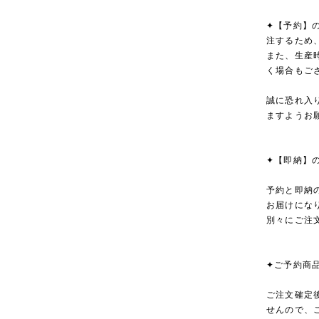
✦【予約】
注するため
また、生産
く場合もご
誠に恐れ入
ますようお
✦【即納】
予約と即納
お届けにな
別々にご注
✦ご予約商
ご注文確定
せんので、