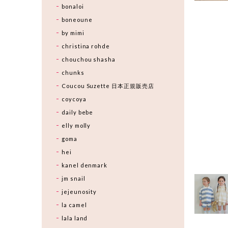
bonaloi
boneoune
by mimi
christina rohde
chouchou shasha
chunks
Coucou Suzette 日本正規販売店
coycoya
daily bebe
elly molly
goma
hei
kanel denmark
jm snail
jejeunosity
la camel
lala land