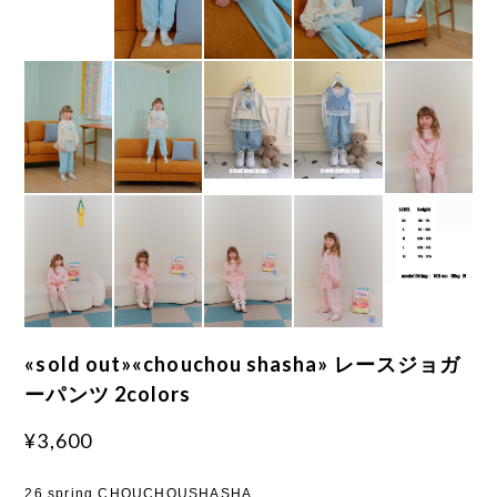
«sold out»«chouchou shasha» レースジョガ
ーパンツ 2colors
¥3,600
26 spring CHOUCHOUSHASHA