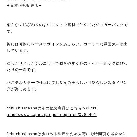
✦日本正規販売店✦
柔らかく肌ざわりのよいコットン素材で仕立てたジョガーパンツで
す。
裾には可憐なレースデザインをあしらい、ガーリーな雰囲気を演出
しています。
ゆったりとしたシルエットで動きやすく冬のデイリールックにぴっ
たりの一着です。
パステルカラーで仕上げており女の子らしい可愛らしいスタイリン
グが楽しめます。
*chuchushashaのその他の商品はこちらをclick!
https://www.capucapu.jp/categories/3785491
*chuchushashaは少ロット生産のため入荷にお時間頂く場合や生