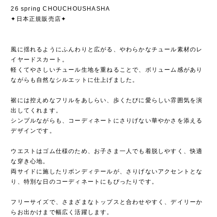
26 spring CHOUCHOUSHASHA
✦日本正規販売店✦
風に揺れるようにふんわりと広がる、やわらかなチュール素材のレ
イヤードスカート。
軽くてやさしいチュール生地を重ねることで、ボリューム感があり
ながらも自然なシルエットに仕上げました。
裾には控えめなフリルをあしらい、歩くたびに愛らしい雰囲気を演
出してくれます。
シンプルながらも、コーディネートにさりげない華やかさを添える
デザインです。
ウエストはゴム仕様のため、お子さま一人でも着脱しやすく、快適
な穿き心地。
両サイドに施したリボンディテールが、さりげないアクセントとな
り、特別な日のコーディネートにもぴったりです。
フリーサイズで、さまざまなトップスと合わせやすく、デイリーか
らお出かけまで幅広く活躍します。