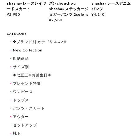
shasha» レースレイヤ
ズ)«chouchou
shasha» レースデニム
ードスカート
shasha» ステッカージ
パンツ
ョガーパンツ 2colors
¥2,980
¥4,140
¥2,980
CATEGORY
✤ブランド別 カテゴリ A→Z✤
New Collection
即納商品
サイズ別
✤七五三✤お誕生日✤
プレゼント特集
ワンピース
トップス
パンツ・スカート
アウター
セットアップ
靴下