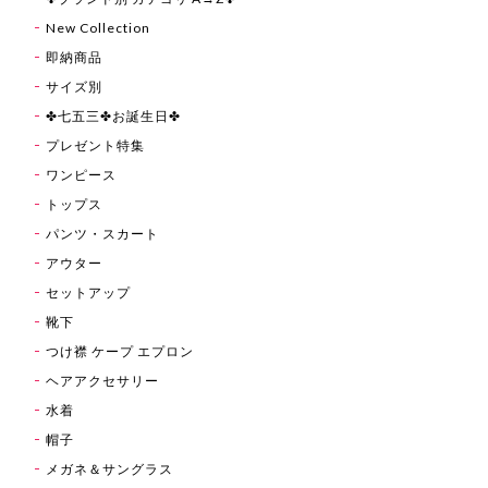
New Collection
即納商品
サイズ別
✤七五三✤お誕生日✤
プレゼント特集
ワンピース
トップス
パンツ・スカート
アウター
セットアップ
靴下
つけ襟 ケープ エプロン
ヘアアクセサリー
水着
帽子
メガネ＆サングラス