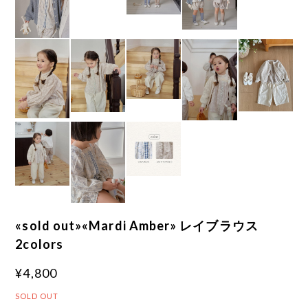
«sold out»«Mardi Amber» レイブラウス
2colors
¥4,800
SOLD OUT