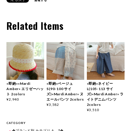
通報する
Related Items
«即納»«Mardi
«即納»ベージュ
«即納»ネイビー
Amber» エリゼーハッ
S(90-100 サイ
L(105-113 サイ
ト 2colors
ズ)«Mardi Amber» ヌ
ズ)«Mardi Amber» ラ
エールパンツ 2colors
イトデニムパンツ
¥2,940
2colors
¥3,582
¥3,510
CATEGORY
✤ブランド別 カテゴリ A→Z✤