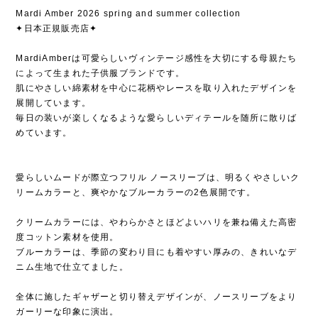
Mardi Amber 2026 spring and summer collection
✦日本正規販売店✦
MardiAmberは可愛らしいヴィンテージ感性を大切にする母親たち
によって生まれた子供服ブランドです。
肌にやさしい綿素材を中心に花柄やレースを取り入れたデザインを
展開しています。
毎日の装いが楽しくなるような愛らしいディテールを随所に散りば
めています。
愛らしいムードが際立つフリル ノースリーブは、明るくやさしいク
リームカラーと、爽やかなブルーカラーの2色展開です。
クリームカラーには、やわらかさとほどよいハリを兼ね備えた高密
度コットン素材を使用。
ブルーカラーは、季節の変わり目にも着やすい厚みの、きれいなデ
ニム生地で仕立てました。
全体に施したギャザーと切り替えデザインが、ノースリーブをより
ガーリーな印象に演出。