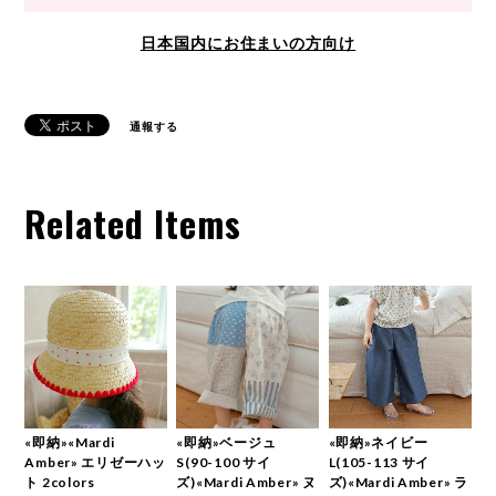
日本国内にお住まいの方向け
通報する
Related Items
«即納»«Mardi
«即納»ベージュ
«即納»ネイビー
Amber» エリゼーハッ
S(90-100 サイ
L(105-113 サイ
ト 2colors
ズ)«Mardi Amber» ヌ
ズ)«Mardi Amber» ラ