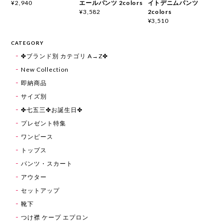
エールパンツ 2colors
イトデニムパンツ
¥2,940
2colors
¥3,582
¥3,510
CATEGORY
✤ブランド別 カテゴリ A→Z✤
New Collection
即納商品
サイズ別
✤七五三✤お誕生日✤
プレゼント特集
ワンピース
トップス
パンツ・スカート
アウター
セットアップ
靴下
つけ襟 ケープ エプロン