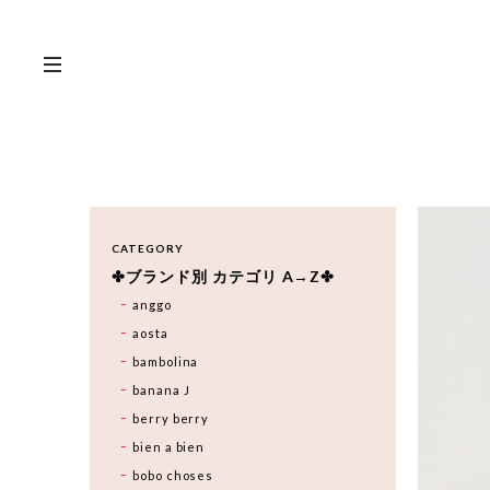
CATEGORY
✤ブランド別 カテゴリ A→Z✤
anggo
aosta
bambolina
banana J
berry berry
bien a bien
bobo choses