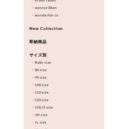
urban rabbit
wonnyribbon
wunderkin co
New Collection
即納商品
サイズ別
Baby size
80 size
90 size
100 size
110 size
120 size
130,JS size
JM size
JL size