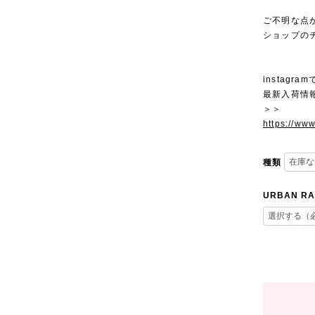
ご不明な点
ショップの
instagra
最新入荷情
＞＞
https://ww
種類
URBAN RA