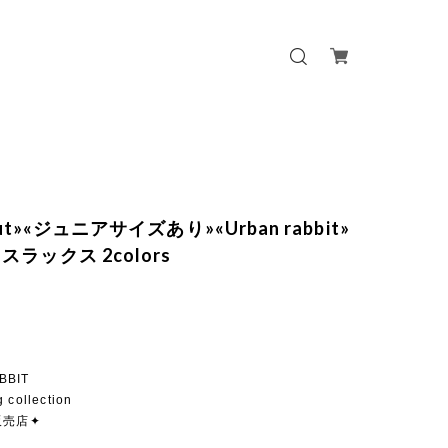
out»«ジュニアサイズあり»«Urban rabbit»
ラックス 2colors
BBIT
g collection
販売店✦