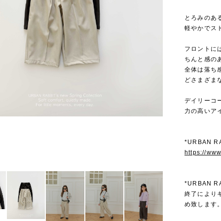
とろみのあ
軽やかでス
フロントに
ちんと感の
全体は落ち
どさまざま
デイリーコ
力の高いア
*URBAN 
https://ww
*URBAN
終了により
め致します