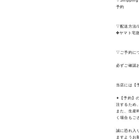
▽Shipping
予約
▽配送方法/
✤ヤマト宅急便
▽ご予約に
必ずご確認
当店には【
✦【予約】
注するため
また、生産
く場合もご
誠に恐れ入
ますようお