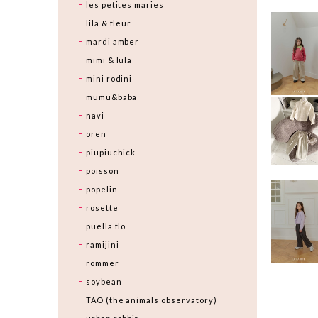
les petites maries
lila & fleur
mardi amber
mimi & lula
mini rodini
mumu&baba
navi
oren
piupiuchick
poisson
popelin
rosette
puella flo
ramijini
rommer
soybean
TAO (the animals observatory)