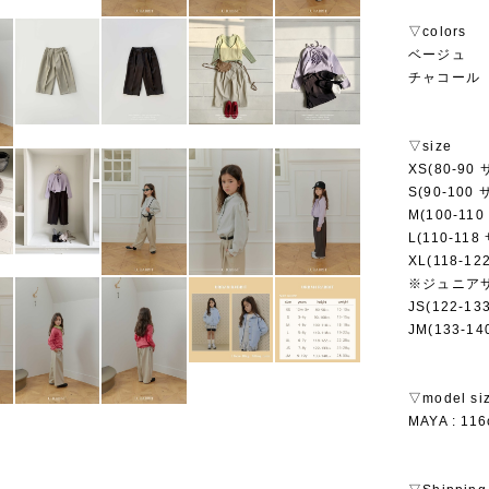
▽colors
ベージュ
チャコール
▽size
XS(80-90
S(90-100
M(100-11
L(110-118
XL(118-1
※ジュニア
JS(122-1
JM(133-1
▽model si
MAYA : 11