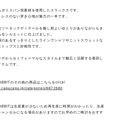
るポリスパン混素材を使用したスラックスです。
トレスのない穿き心地が魅力の一本です。
はツータックディテールを施し程よいゆとりがありながらもき
あるシルエットに仕上げました。
感のあるすっきりとしたラインでシャツやニットスウェットな
なトップスと好相性です。
ーデからセミフォーマルなスタイルまで幅広く活躍する着回し
イテムです。
RABBITのその他の商品はこちらをclick!
w.capucapu.jp/categories/6872680
 RABBITは生産量が少ないため再生産に時間がかかったり、生産
キャンセルになる場合がありますのでお早めのご検討をおすす
。