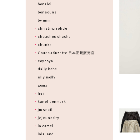
bonaloi
boneoune
by mimi
christina rohde
chouchou shasha
chunks
Coucou Suzette 日本正規販売店
coycoya
daily bebe
elly molly
goma
hei
kanel denmark
jm snail
jejeunosity
la camel
lala land