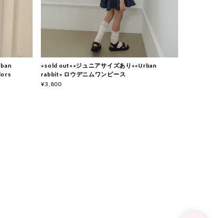
ban
«sold out»«ジュニアサイズあり»«Urban
ors
rabbit» ロウデニムワンピース
¥3,800