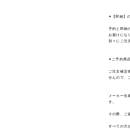
✦【即納】
予約と即納
お届けにな
別々にご注
✦ご予約商
ご注文確定
せんので、
メーカー生
す。
その際、ご
すべての方