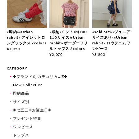
«即納»«Urban
«即納»ミント M(100-
«sold out»«ジュニア
rabbit» アイレットロ
110 サイズ)«Urban
サイズあり»«Urban
ングソックス 2colors
rabbit» ボーダーフリ
rabbit» ロウデニムワ
ルトップス 2colors
ンピース
¥1,350
¥2,070
¥3,800
CATEGORY
✤ブランド別 カテゴリ A→Z✤
New Collection
即納商品
サイズ別
✤七五三✤お誕生日✤
プレゼント特集
ワンピース
トップス