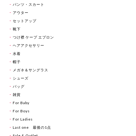
パンツ・スカート
アウター
セットアップ
靴下
つけ襟 ケープ エプロン
ヘアアクセサリー
水着
帽子
メガネ＆サングラス
シューズ
バッグ
雑貨
For Baby
For Boys
For Ladies
Last one 最後の1点
Sale & Outlet