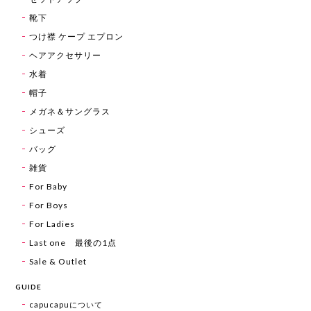
靴下
つけ襟 ケープ エプロン
ヘアアクセサリー
水着
帽子
メガネ＆サングラス
シューズ
バッグ
雑貨
For Baby
For Boys
For Ladies
Last one 最後の1点
Sale & Outlet
GUIDE
capucapuについて