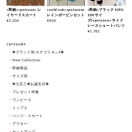
«即納»«poisson» レ
«sold out»«poisson»
«即納»ブラック S(90-
イヤードスカート
レインボーピンセット
100 サイ
ズ)«poisson» サイド
¥2,200
¥800
レースショートパンツ
¥1,782
CATEGORY
✤ブランド別 カテゴリ A→Z✤
New Collection
即納商品
サイズ別
✤七五三✤お誕生日✤
プレゼント特集
ワンピース
トップス
パンツ・スカート
アウター
セットアップ