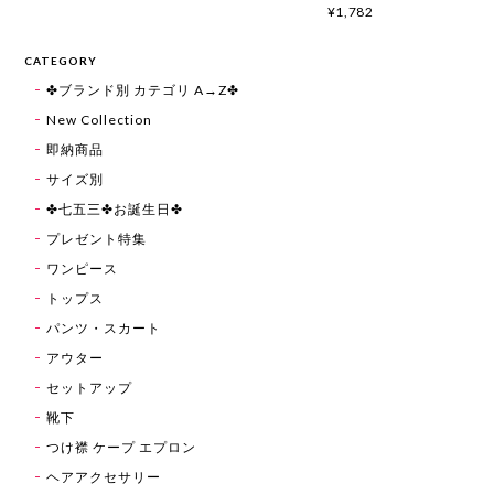
¥1,782
CATEGORY
✤ブランド別 カテゴリ A→Z✤
New Collection
即納商品
サイズ別
✤七五三✤お誕生日✤
プレゼント特集
ワンピース
トップス
パンツ・スカート
アウター
セットアップ
靴下
つけ襟 ケープ エプロン
ヘアアクセサリー