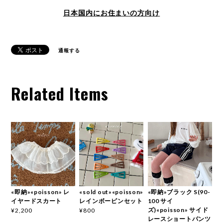
日本国内にお住まいの方向け
通報する
Related Items
«即納»«poisson» レ
«sold out»«poisson»
«即納»ブラック S(90-
イヤードスカート
レインボーピンセット
100 サイ
ズ)«poisson» サイド
¥2,200
¥800
レースショートパンツ