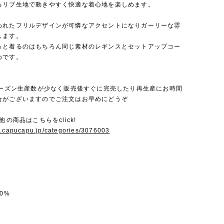
るリブ生地で動きやすく快適な着心地を楽しめます。
われたフリルデザインが可憐なアクセントになりガーリーな雰
します。
っと着るのはもちろん同じ素材のレギンスとセットアップコー
めです。
毎シーズン生産数が少なく販売後すぐに完売したり再生産にお時間
合がございますのでご注文はお早めにどうぞ
他の商品はこちらをclick!
w.capucapu.jp/categories/3076003
0%