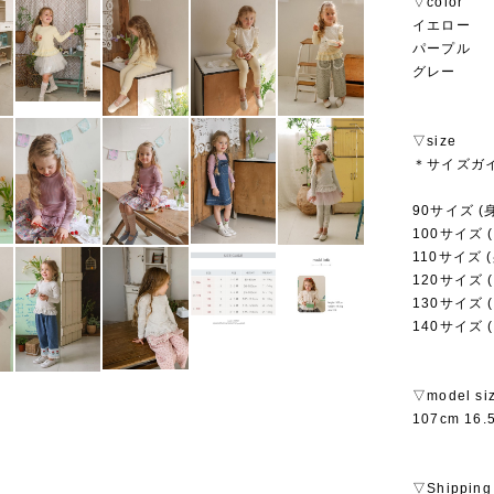
▽color
イエロー
パープル
グレー
▽size
＊サイズガ
90サイズ (身
100サイズ (
110サイズ (
120サイズ (
130サイズ (
140サイズ (
▽model si
107cm 16
▽Shipping