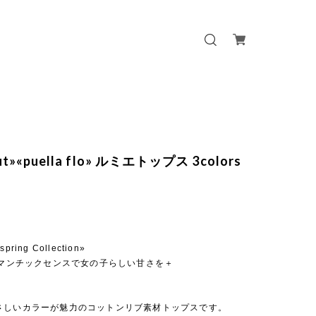
out»«puella flo» ルミエトップス 3colors
 spring Collection»
ロマンチックセンスで女の子らしい甘さを＋
さしいカラーが魅力のコットンリブ素材トップスです。