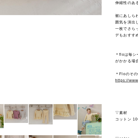
伸縮性のあ
裾にあしら
囲気を演出
一枚でさら
デもおすす
＊floは
がかかる場
＊Floのその
https://ww
▽素材
コットン 10