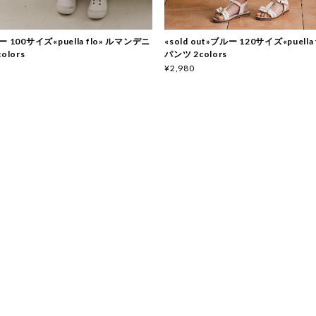
 100サイズ«puella flo» ルマンデニ
«sold out»ブルー 120サイズ«puella
olors
パンツ 2colors
¥2,980