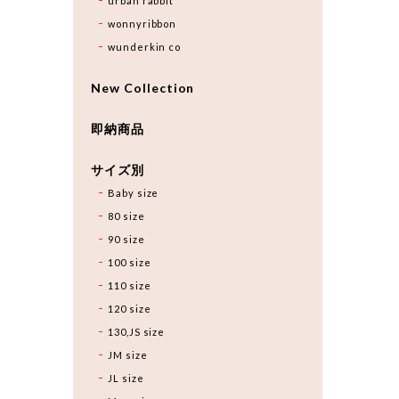
urban rabbit
wonnyribbon
wunderkin co
New Collection
即納商品
サイズ別
Baby size
80 size
90 size
100 size
110 size
120 size
130,JS size
JM size
JL size