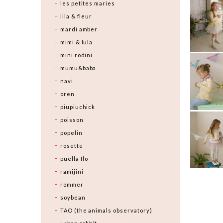
les petites maries
lila & fleur
mardi amber
mimi & lula
mini rodini
mumu&baba
navi
oren
piupiuchick
poisson
popelin
rosette
puella flo
ramijini
rommer
soybean
TAO (the animals observatory)