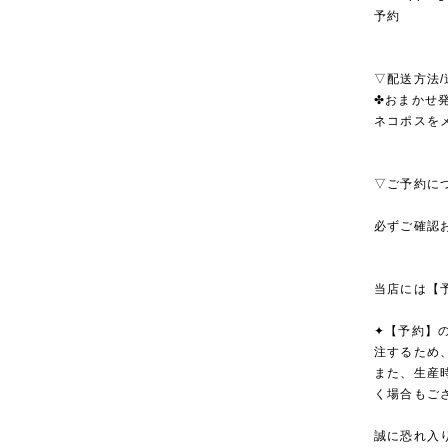
予約
▽配送方法/
✤おまかせ発
ネコポスを
▽ご予約に
必ずご確認
当店には【
✦【予約】
注するため
また、生産
く場合もご
誠に恐れ入