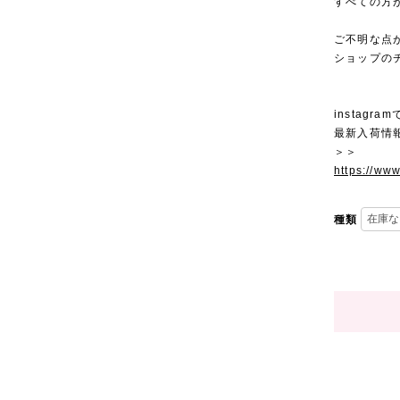
すべての方
ご不明な点
ショップの
instagra
最新入荷情
＞＞
https://ww
種類