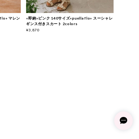
 flo» マレン
«即納»ピンク 140サイズ«puella flo» スーシャレ
ギンス付きスカート 2colors
¥3,870