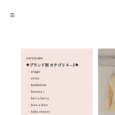
CATEGORY
✤ブランド別 カテゴリ A→Z✤
anggo
aosta
bambolina
banana J
berry berry
bien a bien
bobo choses