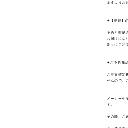
ますようお
✦【即納】
予約と即納
お届けにな
別々にご注
✦ご予約商
ご注文確定
せんので、
メーカー生
す。
その際、ご