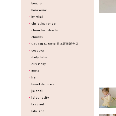
bonaloi
boneoune
by mimi
christina rohde
chouchou shasha
chunks
Coucou Suzette 日本正規販売店
coycoya
daily bebe
elly molly
goma
hei
kanel denmark
jm snail
jejeunosity
la camel
lala land