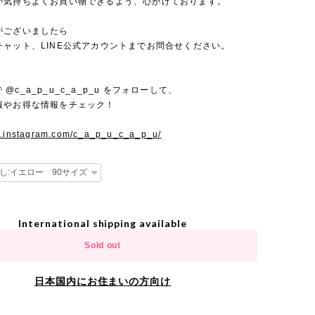
が気持ちよくお買い物できるよう、心がけております。
がございましたら
チャット、LINE公式アカウントまでお問合せください。
mで @c_a_p_u_c_a_p_u をフォローして、
報やお得な情報をチェック！
w.instagram.com/c_a_p_u_c_a_p_u/
International shipping available
Sold out
日本国内にお住まいの方向け