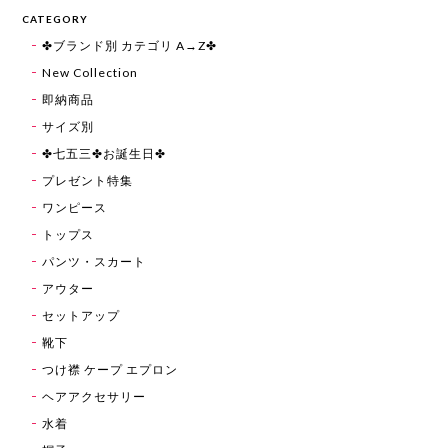
CATEGORY
✤ブランド別 カテゴリ A→Z✤
New Collection
即納商品
サイズ別
✤七五三✤お誕生日✤
プレゼント特集
ワンピース
トップス
パンツ・スカート
アウター
セットアップ
靴下
つけ襟 ケープ エプロン
ヘアアクセサリー
水着