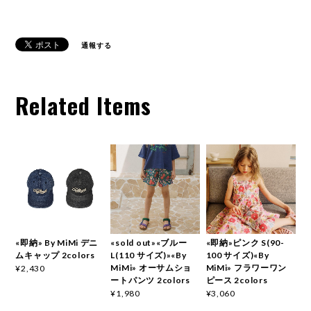
通報する
Related Items
«即納» By MiMi デニ
«sold out»«ブルー
«即納»ピンク S(90-
ムキャップ 2colors
L(110 サイズ)»«By
100 サイズ)«By
MiMi» オーサムショ
MiMi» フラワーワン
¥2,430
ートパンツ 2colors
ピース 2colors
¥1,980
¥3,060