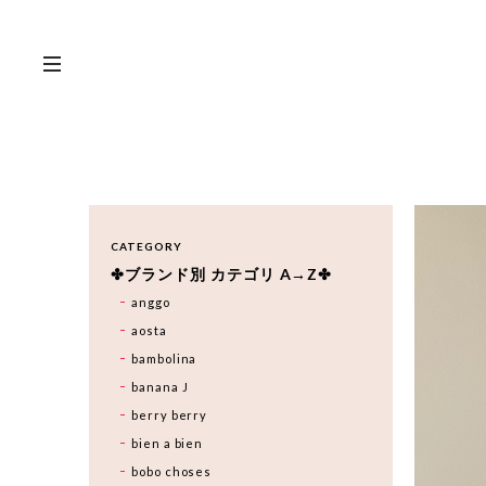
CATEGORY
✤ブランド別 カテゴリ A→Z✤
anggo
aosta
bambolina
banana J
berry berry
bien a bien
bobo choses