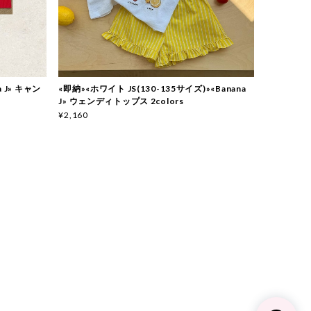
 J» キャン
«即納»«ホワイト JS(130-135サイズ)»«Banana
J» ウェンディトップス 2colors
¥2,160