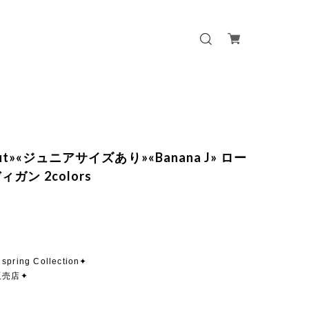
 out»«ジュニアサイズあり»«Banana J» ロー
ガン 2colors
spring Collection✦
販売店✦