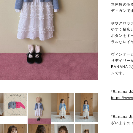
立体感のあ
ディガンで
ややクロッ
やすく幅広
ボタンをす
ラルなレイ
ヴィンテー
りデイリー
BANANA 
ンです。
*Banana
https://ww
*Banan
ざいますの