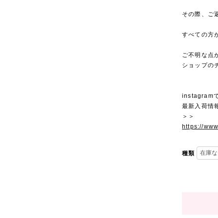
その際、ご
すべての方
ご不明な点
ショップの
instagra
最新入荷情
＞＞
https://ww
種類