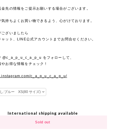
返金先の情報をご提示お願いする場合がございます。
が気持ちよくお買い物できるよう、心がけております。
がございましたら
チャット、LINE公式アカウントまでお問合せください。
mで @c_a_p_u_c_a_p_u をフォローして、
報やお得な情報をチェック！
w.instagram.com/c_a_p_u_c_a_p_u/
International shipping available
Sold out