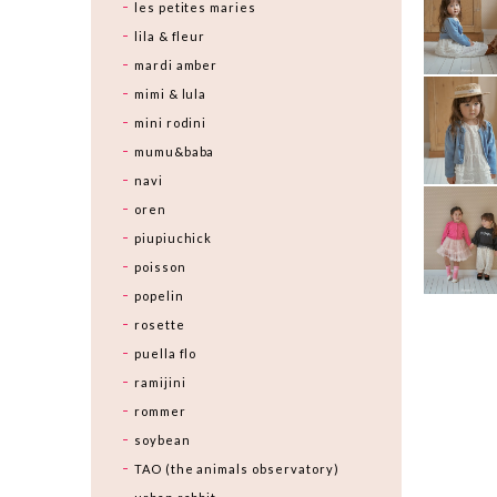
les petites maries
lila & fleur
mardi amber
mimi & lula
mini rodini
mumu&baba
navi
oren
piupiuchick
poisson
popelin
rosette
puella flo
ramijini
rommer
soybean
TAO (the animals observatory)