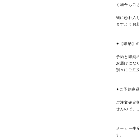
く場合もご
誠に恐れ入
ますようお
✦【即納】
予約と即納
お届けにな
別々にご注
✦ご予約商
ご注文確定
せんので、
メーカー生
す。