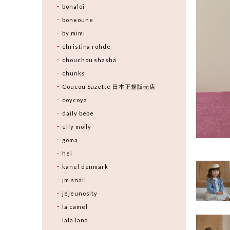
bonaloi
boneoune
by mimi
christina rohde
chouchou shasha
chunks
Coucou Suzette 日本正規販売店
coycoya
daily bebe
elly molly
goma
hei
kanel denmark
jm snail
jejeunosity
la camel
lala land