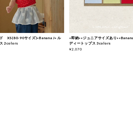
 XS(80-90サイズ)«Banana J» ル
«即納»«ジュニアサイズあり»«Banana
2colors
ディートップス 3colors
¥2,070