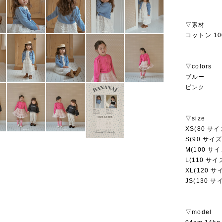
▽素材
コットン 10
▽colors
ブルー
ピンク
▽size
XS(80 サイ
S(90 サイズ
M(100 サイ
L(110 サイ
XL(120 サ
JS(130 サ
▽model