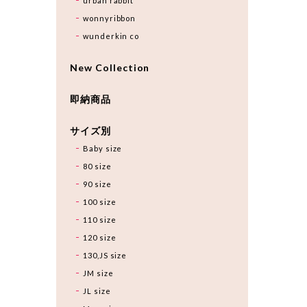
urban rabbit
wonnyribbon
wunderkin co
New Collection
即納商品
サイズ別
Baby size
80 size
90 size
100 size
110 size
120 size
130,JS size
JM size
JL size