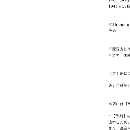
94cm 14
104cm 1
▽Shipping
予約
▽配送方法/
✤ヤマト便発
▽ご予約に
必ずご確認
当店には【
✦【予約】
注するため
また、生産