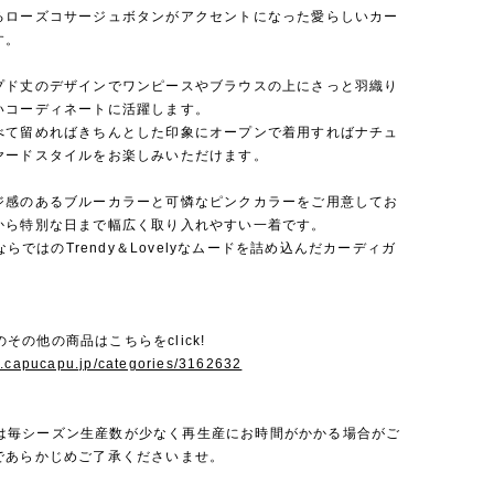
るローズコサージュボタンがアクセントになった愛らしいカー
す。
プド丈のデザインでワンピースやブラウスの上にさっと羽織り
いコーディネートに活躍します。
べて留めればきちんとした印象にオープンで着用すればナチュ
ヤードスタイルをお楽しみいただけます。
ジ感のあるブルーカラーと可憐なピンクカラーをご用意してお
から特別な日まで幅広く取り入れやすい一着です。
JならではのTrendy＆Lovelyなムードを詰め込んだカーディガ
 Jのその他の商品はこちらをclick!
w.capucapu.jp/categories/3162632
a Jは毎シーズン生産数が少なく再生産にお時間がかかる場合がご
であらかじめご了承くださいませ。