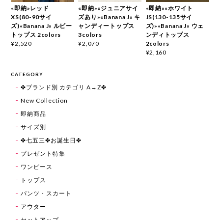
«即納»レッド
«即納»«ジュニアサイ
«即納»«ホワイト
XS(80-90サイ
ズあり»«Banana J» キ
JS(130-135サイ
ズ)«Banana J» ルビー
ャンディートップス
ズ)»«Banana J» ウェ
トップス 2colors
3colors
ンディトップス
2colors
¥2,520
¥2,070
¥2,160
CATEGORY
✤ブランド別 カテゴリ A→Z✤
New Collection
即納商品
サイズ別
✤七五三✤お誕生日✤
プレゼント特集
ワンピース
トップス
パンツ・スカート
アウター
セットアップ