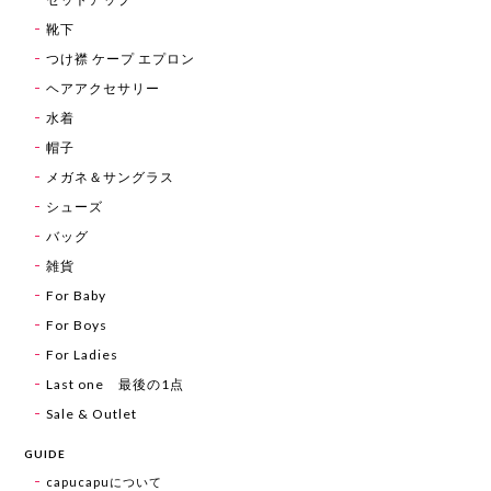
靴下
つけ襟 ケープ エプロン
ヘアアクセサリー
水着
帽子
メガネ＆サングラス
シューズ
バッグ
雑貨
For Baby
For Boys
For Ladies
Last one 最後の1点
Sale & Outlet
GUIDE
capucapuについて