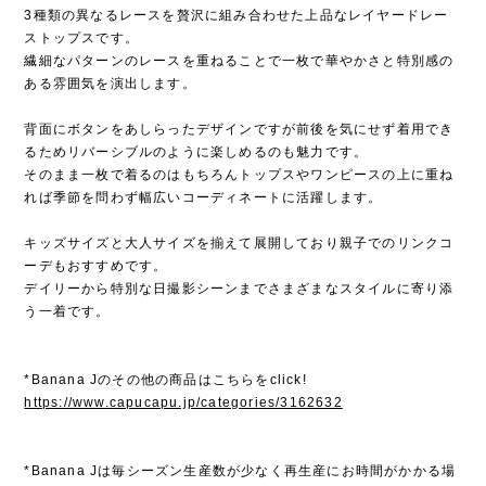
3種類の異なるレースを贅沢に組み合わせた上品なレイヤードレー
ストップスです。
繊細なパターンのレースを重ねることで一枚で華やかさと特別感の
ある雰囲気を演出します。
背面にボタンをあしらったデザインですが前後を気にせず着用でき
るためリバーシブルのように楽しめるのも魅力です。
そのまま一枚で着るのはもちろんトップスやワンピースの上に重ね
れば季節を問わず幅広いコーディネートに活躍します。
キッズサイズと大人サイズを揃えて展開しており親子でのリンクコ
ーデもおすすめです。
デイリーから特別な日撮影シーンまでさまざまなスタイルに寄り添
う一着です。
*Banana Jのその他の商品はこちらをclick!
https://www.capucapu.jp/categories/3162632
*Banana Jは毎シーズン生産数が少なく再生産にお時間がかかる場