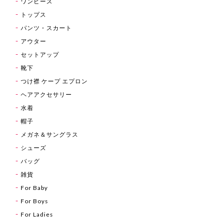
ワンピース
トップス
パンツ・スカート
アウター
セットアップ
靴下
つけ襟 ケープ エプロン
ヘアアクセサリー
水着
帽子
メガネ＆サングラス
シューズ
バッグ
雑貨
For Baby
For Boys
For Ladies