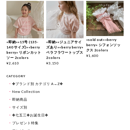
«sold out»«berry
«即納»«15号 (135-
«即納»«ジュニアサイ
berry» シフォンソッ
140 サイズ)»«berry
ズあり»«berry berry»
クス 2colors
berry» リボンカット
ベラフラワートップス
¥1,600
ソー 2colors
2colors
¥2,610
¥3,150
CATEGORY
✤ブランド別 カテゴリ A→Z✤
New Collection
即納商品
サイズ別
✤七五三✤お誕生日✤
プレゼント特集