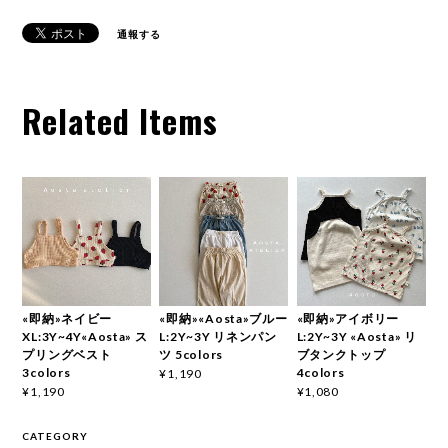
通報する
Related Items
«即納»ネイビー
«即納»«Aosta»ブルー
«即納»アイボリー
XL:3Y~4Y«Aosta» ス
L:2Y~3Y リネンパン
L:2Y~3Y «Aosta» リ
プリングベスト
ツ 5colors
ブタンクトップ
3colors
4colors
¥1,190
¥1,190
¥1,080
CATEGORY