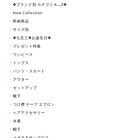
✤ブランド別 カテゴリ A→Z✤
New Collection
即納商品
サイズ別
✤七五三✤お誕生日✤
プレゼント特集
ワンピース
トップス
パンツ・スカート
アウター
セットアップ
靴下
つけ襟 ケープ エプロン
ヘアアクセサリー
水着
帽子
メガネ＆サングラス