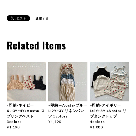
通報する
Related Items
«即納»ネイビー
«即納»«Aosta»ブルー
«即納»アイボリー
XL:3Y~4Y«Aosta» ス
L:2Y~3Y リネンパン
L:2Y~3Y «Aosta» リ
プリングベスト
ツ 5colors
ブタンクトップ
3colors
4colors
¥1,190
¥1,190
¥1,080