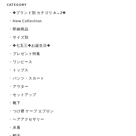
CATEGORY
✤ブランド別 カテゴリ A→Z✤
New Collection
即納商品
サイズ別
✤七五三✤お誕生日✤
プレゼント特集
ワンピース
トップス
パンツ・スカート
アウター
セットアップ
靴下
つけ襟 ケープ エプロン
ヘアアクセサリー
水着
帽子