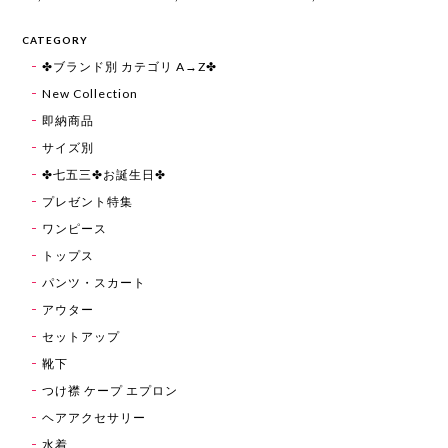
CATEGORY
✤ブランド別 カテゴリ A→Z✤
New Collection
即納商品
サイズ別
✤七五三✤お誕生日✤
プレゼント特集
ワンピース
トップス
パンツ・スカート
アウター
セットアップ
靴下
つけ襟 ケープ エプロン
ヘアアクセサリー
水着