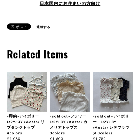
日本国内にお住まいの方向け
通報する
Related Items
«即納»アイボリー
«sold out»フラワー
«sold out»アイボリ
L:2Y~3Y «Aosta» リ
L:2Y~3Y «Aosta» カ
ー L:2Y~3Y
ブタンクトップ
メリアトップス
«Aosta» レテブラウ
4colors
3colors
ス 3colors
¥1,080
¥1,600
¥1,782