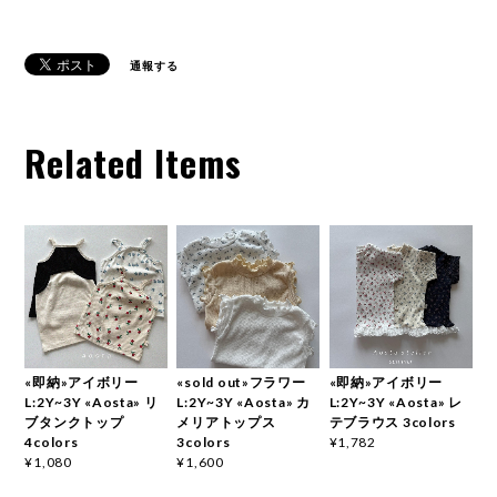
通報する
Related Items
«即納»アイボリー
«sold out»フラワー
«即納»アイボリー
L:2Y~3Y «Aosta» リ
L:2Y~3Y «Aosta» カ
L:2Y~3Y «Aosta» レ
ブタンクトップ
メリアトップス
テブラウス 3colors
4colors
3colors
¥1,782
¥1,080
¥1,600