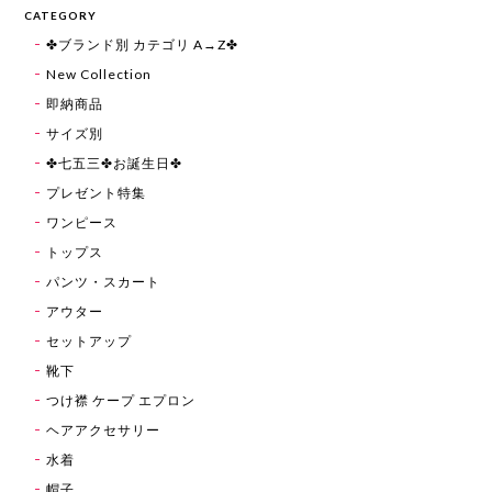
CATEGORY
✤ブランド別 カテゴリ A→Z✤
New Collection
即納商品
サイズ別
✤七五三✤お誕生日✤
プレゼント特集
ワンピース
トップス
パンツ・スカート
アウター
セットアップ
靴下
つけ襟 ケープ エプロン
ヘアアクセサリー
水着
帽子