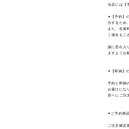
当店には【
✦【予約】
注するため
また、生産
く場合もご
誠に恐れ入
ますようお
✦【即納】
予約と即納
お届けにな
別々にご注
✦ご予約商
ご注文確定