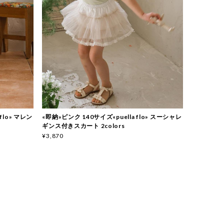
 flo» マレン
«即納»ピンク 140サイズ«puella flo» スーシャレ
ギンス付きスカート 2colors
¥3,870