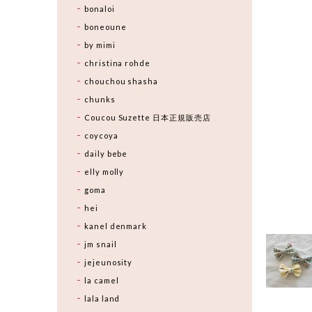
bonaloi
boneoune
by mimi
christina rohde
chouchou shasha
chunks
Coucou Suzette 日本正規販売店
coycoya
daily bebe
elly molly
goma
hei
kanel denmark
jm snail
jejeunosity
la camel
lala land