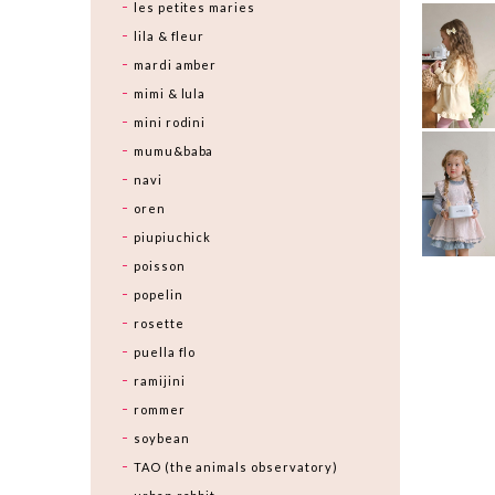
les petites maries
lila & fleur
mardi amber
mimi & lula
mini rodini
mumu&baba
navi
oren
piupiuchick
poisson
popelin
rosette
puella flo
ramijini
rommer
soybean
TAO (the animals observatory)