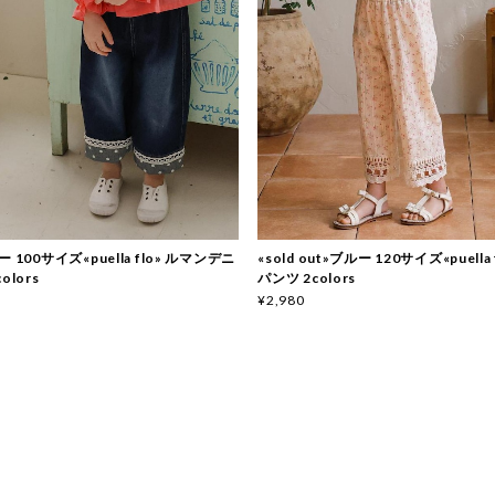
 100サイズ«puella flo» ルマンデニ
«sold out»ブルー 120サイズ«puella
olors
パンツ 2colors
¥2,980