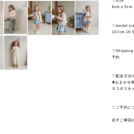
▽size
6cm x 5cm
▽model si
107cm 16.
▽Shipping
予約
▽配送方法/
✤おまかせ発
ネコポスを
▽ご予約に
必ずご確認