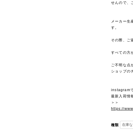
せんので、
メーカー生
す。
その際、ご
すべての方
ご不明な点
ショップの
instagra
最新入荷情
＞＞
https://ww
種類