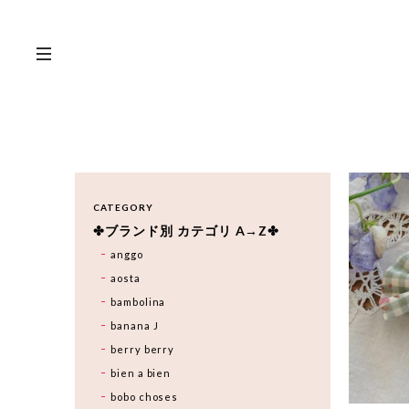
CATEGORY
✤ブランド別 カテゴリ A→Z✤
anggo
aosta
bambolina
banana J
berry berry
bien a bien
bobo choses