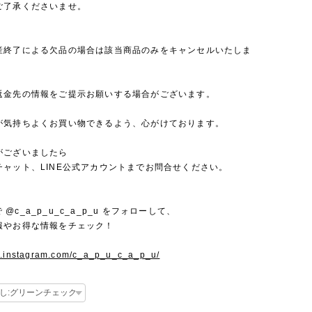
ご了承くださいませ。
産終了による欠品の場合は該当商品のみをキャンセルいたしま
返金先の情報をご提示お願いする場合がございます。
が気持ちよくお買い物できるよう、心がけております。
がございましたら
チャット、LINE公式アカウントまでお問合せください。
mで @c_a_p_u_c_a_p_u をフォローして、
報やお得な情報をチェック！
w.instagram.com/c_a_p_u_c_a_p_u/