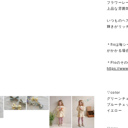
フラワーレ
上品な雰囲
いつものヘ
輝きがリッ
＊floは
がかかる場
＊Floのその
https://ww
▽color
グリーンチ
ブルーチェ
イエロー