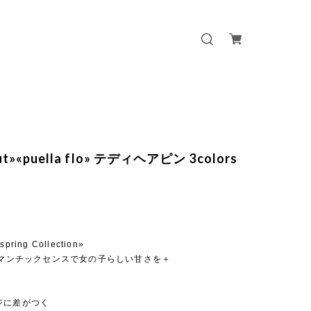
out»«puella flo» テディヘアピン 3colors
 spring Collection»
ロマンチックセンスで女の子らしい甘さを＋
ジに差がつく