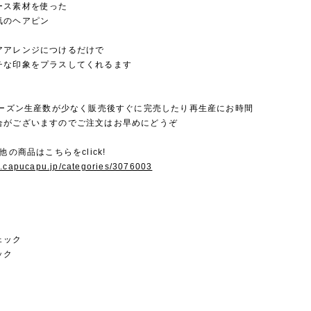
ース素材を使った
気のヘアピン
アアレンジにつけるだけで
チな印象をプラスしてくれるます
毎シーズン生産数が少なく販売後すぐに完売したり再生産にお時間
合がございますのでご注文はお早めにどうぞ
他の商品はこちらをclick!
w.capucapu.jp/categories/3076003
ェック
ック