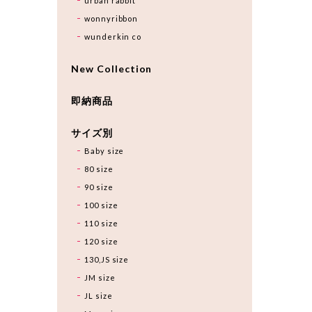
urban rabbit
wonnyribbon
wunderkin co
New Collection
即納商品
サイズ別
Baby size
80 size
90 size
100 size
110 size
120 size
130,JS size
JM size
JL size