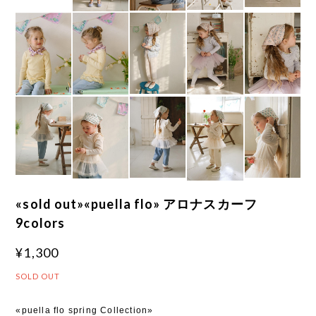
«sold out»«puella flo» アロナスカーフ
9colors
¥1,300
SOLD OUT
«puella flo spring Collection»