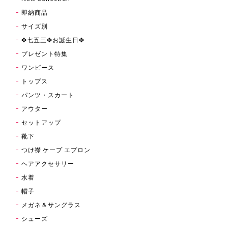
即納商品
サイズ別
✤七五三✤お誕生日✤
プレゼント特集
ワンピース
トップス
パンツ・スカート
アウター
セットアップ
靴下
つけ襟 ケープ エプロン
ヘアアクセサリー
水着
帽子
メガネ＆サングラス
シューズ