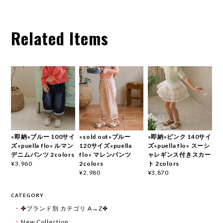
Related Items
«即納»ブルー 100サイ
«sold out»ブルー
«即納»ピンク 140サイ
ズ«puella flo» ルマン
120サイズ«puella
ズ«puella flo» スーシ
デニムパンツ 2colors
flo» マレンパンツ
ャレギンス付きスカー
2colors
ト 2colors
¥3,960
¥2,980
¥3,870
CATEGORY
✤ブランド別 カテゴリ A→Z✤
New Collection