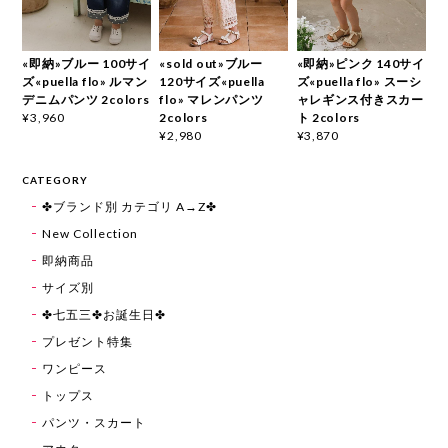
«即納»ブルー 100サイ
«sold out»ブルー
«即納»ピンク 140サイ
ズ«puella flo» ルマン
120サイズ«puella
ズ«puella flo» スーシ
デニムパンツ 2colors
flo» マレンパンツ
ャレギンス付きスカー
2colors
ト 2colors
¥3,960
¥2,980
¥3,870
CATEGORY
✤ブランド別 カテゴリ A→Z✤
New Collection
即納商品
サイズ別
✤七五三✤お誕生日✤
プレゼント特集
ワンピース
トップス
パンツ・スカート