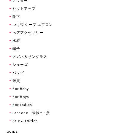
アウター
セットアップ
靴下
つけ襟 ケープ エプロン
ヘアアクセサリー
水着
帽子
メガネ＆サングラス
シューズ
バッグ
雑貨
For Baby
For Boys
For Ladies
Last one 最後の1点
Sale & Outlet
GUIDE